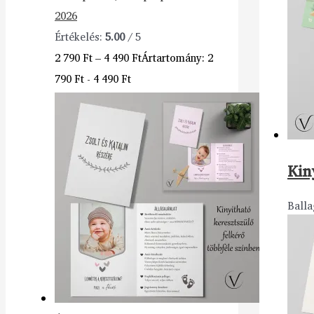
2026
Értékelés:
5.00
/ 5
2 790
Ft
–
4 490
Ft
Ártartomány: 2
790 Ft - 4 490 Ft
Kin
Balla