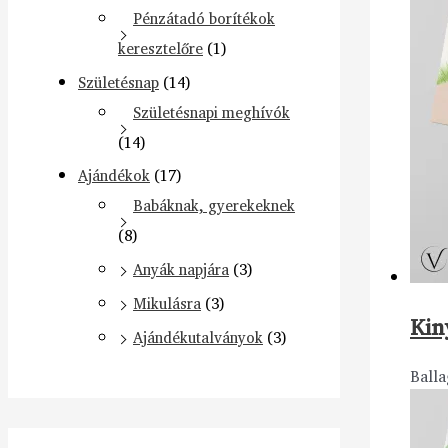
Pénzátadó borítékok
keresztelőre
(1)
Születésnap
(14)
Születésnapi meghívók
(14)
Ajándékok
(17)
Babáknak, gyerekeknek
(8)
Anyák napjára
(3)
Mikulásra
(3)
Kin
Ajándékutalványok
(3)
Balla