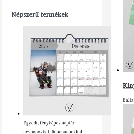
Népszerű termékek
Kin
Balla
Egyedi, fényképes naptár
névnapokkal, ünnepnapokkal