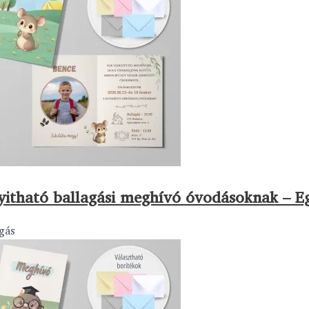
yitható ballagási meghívó óvodásoknak – E
gás