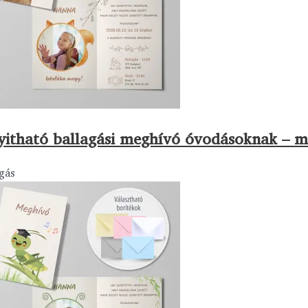
yitható ballagási meghívó óvodásoknak – 
gás