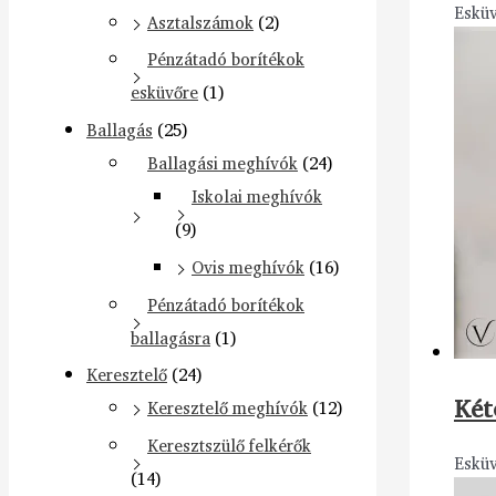
Eskü
Asztalszámok
(2)
Pénzátadó borítékok
esküvőre
(1)
Ballagás
(25)
Ballagási meghívók
(24)
Iskolai meghívók
(9)
Ovis meghívók
(16)
Pénzátadó borítékok
ballagásra
(1)
Keresztelő
(24)
Két
Keresztelő meghívók
(12)
Keresztszülő felkérők
Eskü
(14)