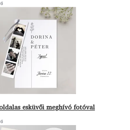
vő
oldalas esküvői meghívó fotóval
vő