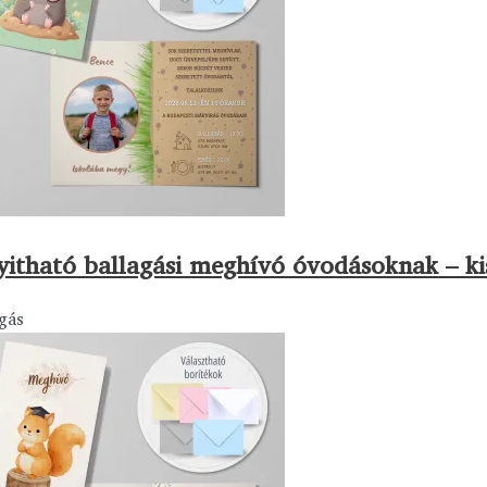
yitható ballagási meghívó óvodásoknak – k
gás