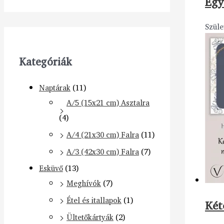
Egy
Szüle
Kategóriák
Naptárak
(11)
A/5 (15x21 cm) Asztalra
(4)
A/4 (21x30 cm) Falra
(11)
A/3 (42x30 cm) Falra
(7)
Esküvő
(13)
Meghívók
(7)
Étel és itallapok
(1)
Két
Ültetőkártyák
(2)