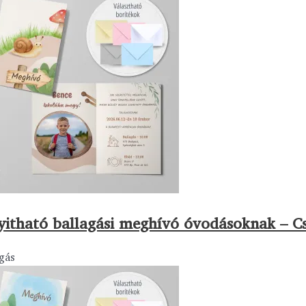
yitható ballagási meghívó óvodásoknak – C
gás