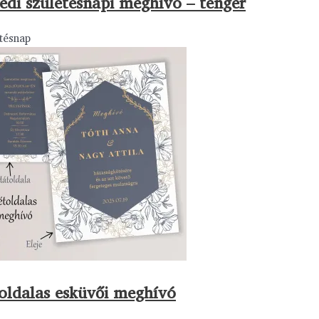
edi születésnapi meghívó – tenger
tésnap
oldalas esküvői meghívó