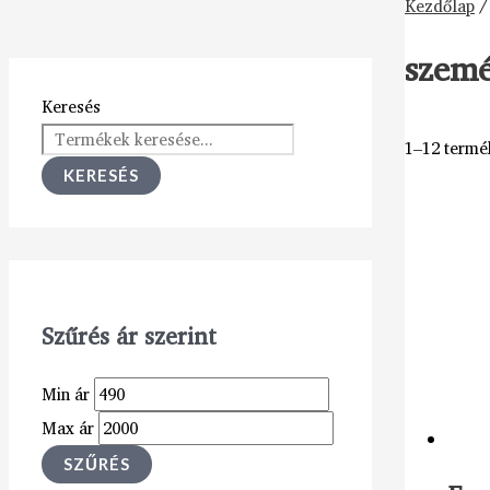
Kezdőlap
/
szemé
Keresés
1–12 termé
KERESÉS
Szűrés ár szerint
Min ár
Max ár
SZŰRÉS