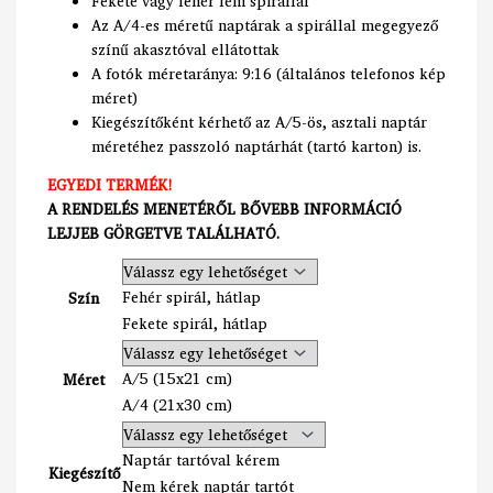
Fekete vagy fehér fém spirállal
Az A/4-es méretű naptárak a spirállal megegyező
színű akasztóval ellátottak
A fotók méretaránya: 9:16 (általános telefonos kép
méret)
Kiegészítőként kérhető az A/5-ös, asztali naptár
méretéhez passzoló naptárhát (tartó karton) is.
EGYEDI TERMÉK!
A RENDELÉS MENETÉRŐL BŐVEBB INFORMÁCIÓ
LEJJEB GÖRGETVE TALÁLHATÓ.
Fehér spirál, hátlap
Szín
Fekete spirál, hátlap
A/5 (15x21 cm)
Méret
A/4 (21x30 cm)
Naptár tartóval kérem
Kiegészítő
Nem kérek naptár tartót