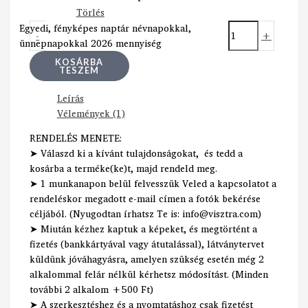
Törlés
Egyedi, fényképes naptár névnapokkal,
-
+
ünnepnapokkal 2026 mennyiség
KOSÁRBA
TESZEM
Leírás
Vélemények (1)
RENDELÉS MENETE:
➤ Válaszd ki a kívánt tulajdonságokat, és tedd a
kosárba a terméke(ke)t, majd rendeld meg.
➤ 1 munkanapon belül felvesszük Veled a kapcsolatot a
rendeléskor megadott e-mail címen a fotók bekérése
céljából. (Nyugodtan írhatsz Te is: info@visztra.com)
➤ Miután kézhez kaptuk a képeket, és megtörtént a
fizetés (bankkártyával vagy átutalással), látványtervet
küldünk jóváhagyásra, amelyen szükség esetén még 2
alkalommal felár nélkül kérhetsz módosítást. (Minden
további 2 alkalom +500 Ft)
➤ A szerkesztéshez és a nyomtatáshoz csak fizetést