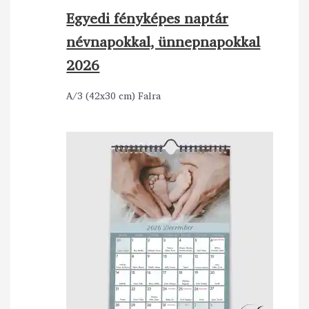
Egyedi fényképes naptár
névnapokkal, ünnepnapokkal
2026
A/3 (42x30 cm) Falra