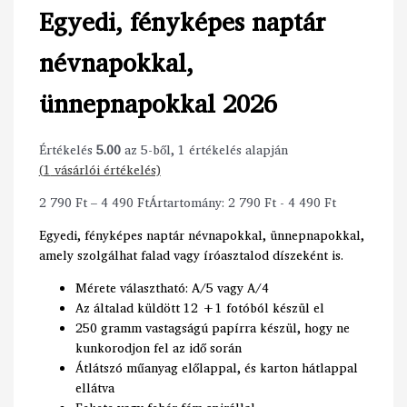
Egyedi, fényképes naptár
névnapokkal,
ünnepnapokkal 2026
Értékelés
5.00
az 5-ből,
1
értékelés alapján
(
1
vásárlói értékelés)
2 790
Ft
–
4 490
Ft
Ártartomány: 2 790 Ft - 4 490 Ft
Egyedi, fényképes naptár névnapokkal, ünnepnapokkal,
amely szolgálhat falad vagy íróasztalod díszeként is.
Mérete választható: A/5 vagy A/4
Az általad küldött 12 +1 fotóból készül el
250 gramm vastagságú papírra készül, hogy ne
kunkorodjon fel az idő során
Átlátszó műanyag előlappal, és karton hátlappal
ellátva