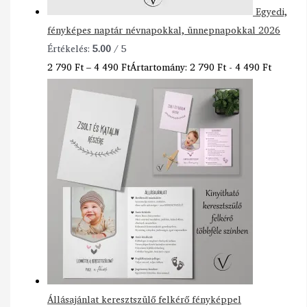
Egyedi,
fényképes naptár névnapokkal, ünnepnapokkal 2026
Értékelés:
5.00
/ 5
2 790
Ft
–
4 490
Ft
Ártartomány: 2 790 Ft - 4 490 Ft
Állásajánlat keresztszülő felkérő fényképpel