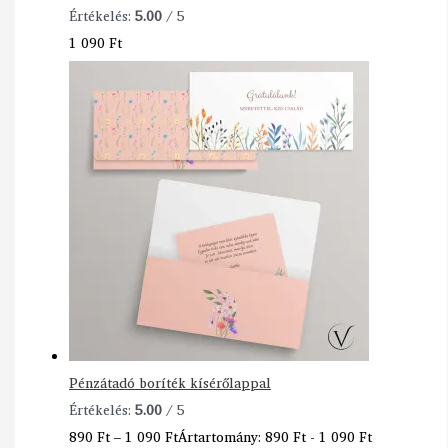
Értékelés:
5.00
/ 5
1 090
Ft
Pénzátadó boríték kísérőlappal
Értékelés:
5.00
/ 5
890
Ft
–
1 090
Ft
Ártartomány: 890 Ft - 1 090 Ft