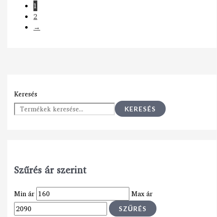
1
2
→
Keresés
KERESÉS
Szűrés ár szerint
Min ár
Max ár
SZŰRÉS