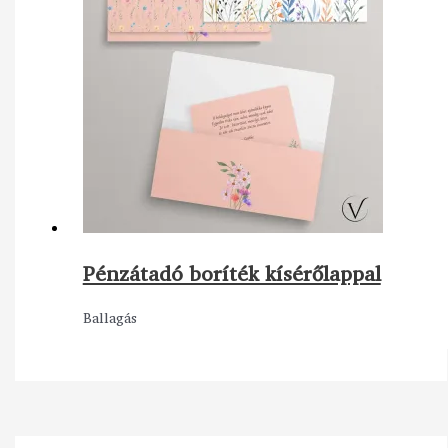
Pénzátadó boríték kísérőlappal
Ballagás