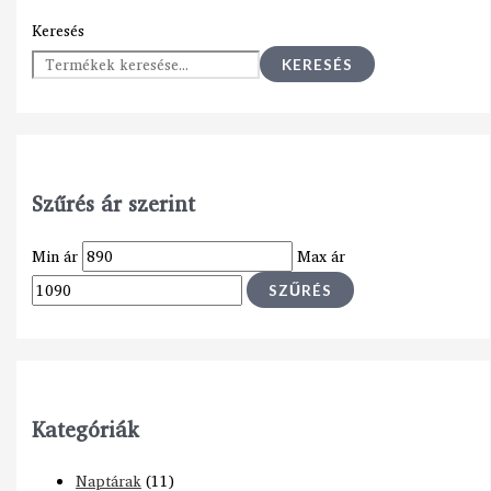
Keresés
KERESÉS
Szűrés ár szerint
Min ár
Max ár
SZŰRÉS
Kategóriák
Naptárak
(11)