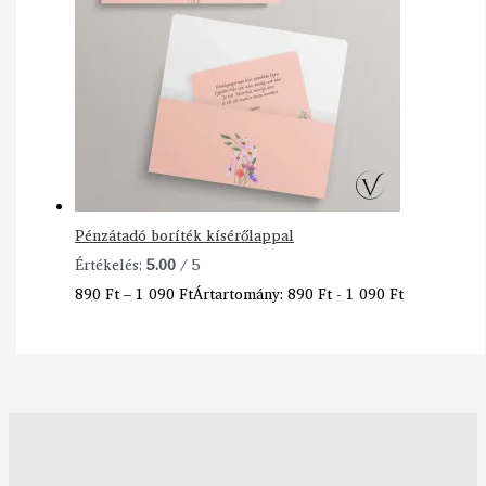
Pénzátadó boríték kísérőlappal
Értékelés:
5.00
/ 5
890
Ft
–
1 090
Ft
Ártartomány: 890 Ft - 1 090 Ft