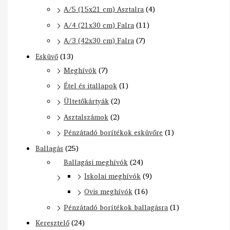
A/5 (15x21 cm) Asztalra
(4)
A/4 (21x30 cm) Falra
(11)
A/3 (42x30 cm) Falra
(7)
Esküvő
(13)
Meghívók
(7)
Étel és itallapok
(1)
Ültetőkártyák
(2)
Asztalszámok
(2)
Pénzátadó borítékok esküvőre
(1)
Ballagás
(25)
Ballagási meghívók
(24)
Iskolai meghívók
(9)
Ovis meghívók
(16)
Pénzátadó borítékok ballagásra
(1)
Keresztelő
(24)