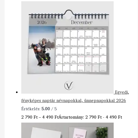
Egyedi,
fényképes naptár névnapokkal, ünnepnapokkal 2026
Értékelés:
5.00
/ 5
2 790
Ft
–
4 490
Ft
Ártartomány: 2 790 Ft - 4 490 Ft