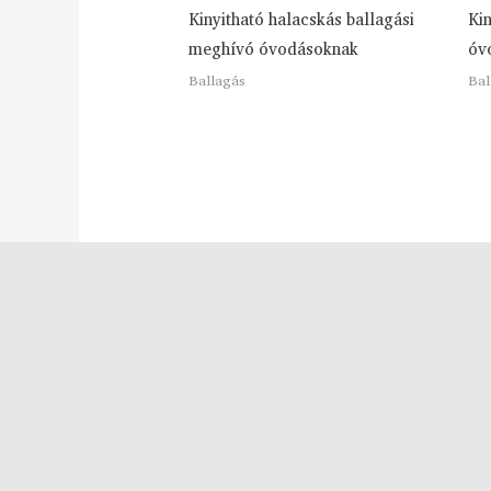
Kinyitható halacskás ballagási
Ki
meghívó óvodásoknak
óv
Ballagás
Bal