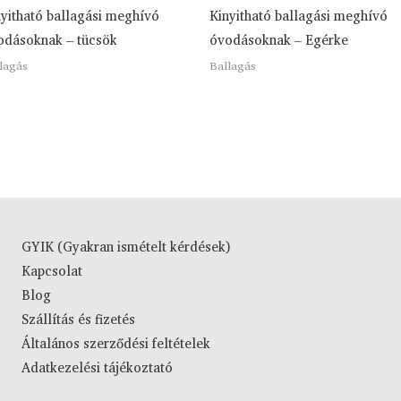
nyitható ballagási meghívó
Kinyitható ballagási meghívó
odásoknak – tücsök
óvodásoknak – Egérke
lagás
Ballagás
GYIK (Gyakran ismételt kérdések)
Kapcsolat
Blog
Szállítás és fizetés
Általános szerződési feltételek
Adatkezelési tájékoztató