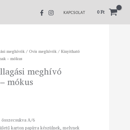
750 Ft
0
Ft
KAPCSOLAT
gási meghívók
tartomány:
/
Ovis meghívók
/ Kinyitható
nak – mókus
0 Ft
llagási meghívó
 – mókus
0 Ft
, összecsukva A/6
ületű karton papírra készülnek, melynek