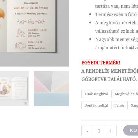
tartása van, nem lát
Természesen a fotó 
A meghívó méretéhez
választható színek a
Nagyobb mennyiség r
árajánlatért: info@v
EGYEDI TERMÉK!
A RENDELÉS MENETÉRŐL
GÖRGETVE TALÁLHATÓ.
Csak meghívó
Meghívó és b
Boríték nélkül
Fehér
Sár
-
+
KO