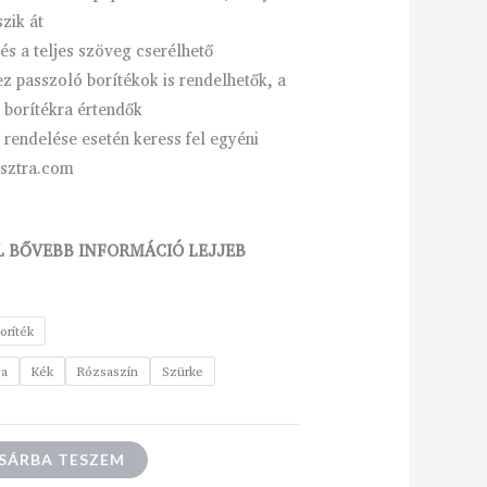
szik át
és a teljes szöveg cserélhető
 passzoló borítékok is rendelhetők, a
 borítékra értendők
endelése esetén keress fel egyéni
isztra.com
 BŐVEBB INFORMÁCIÓ LEJJEB
oríték
ga
Kék
Rózsaszín
Szürke
SÁRBA TESZEM