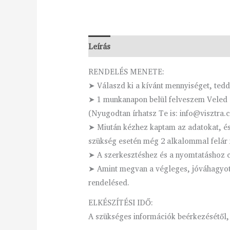
Leírás
Vélemények (0)
RENDELÉS MENETE:
➤ Válaszd ki a kívánt mennyiséget, ted
➤ 1 munkanapon belül felveszem Veled a
(Nyugodtan írhatsz Te is: info@visztra.
➤ Miután kézhez kaptam az adatokat, és 
szükség esetén még 2 alkalommal felár 
➤ A szerkesztéshez és a nyomtatáshoz cs
➤ Amint megvan a végleges, jóváhagyott 
rendelésed.
ELKÉSZÍTÉSI IDŐ:
A szükséges információk beérkezésétől,