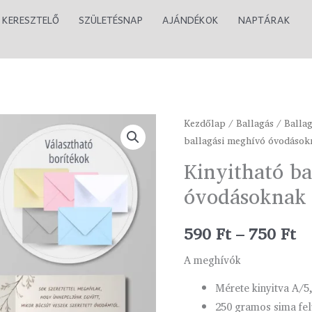
KERESZTELŐ
SZÜLETÉSNAP
AJÁNDÉKOK
NAPTÁRAK
Kinyitható
Kezdőlap
/
Ballagás
/
Balla
Ár
ballagási meghívó óvodások
ballagási
59
meghívó
Kinyitható ba
óvodásoknak
-
óvodásoknak
-
75
mókus
590
Ft
–
750
Ft
mennyiség
A meghívók
Mérete kinyitva A/5
250 gramos sima fel