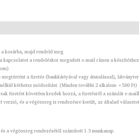
d a kosárba, majd rendeld meg.
 kapcsolatot a rendeléskor megadott e-mail címen a készítéshez
com)
megtörtént a fizetés (bankkártyával vagy átutalással), látványt
nélkül kérhetsz módosítást. (Minden további 2 alkalom +500 Ft)
ak fizetést követően kezdek hozzá, a fizetésről a számlát e-mail
verzió, és a végösszeg is rendezésre került, az általad választo
 és a végösszeg rendezésétől számított 1-3 munkanap.