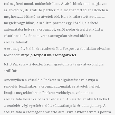
tud segíteni annak módosításában. A vásárlónak több napja van
az átvételre, de szállító partner felé megfizetett felár ellenében
meghosszabbítható az átvételi idő. Ha a kiválasztott automata
megtelt vagy hibás, a szállító partner egy közeli, elérhető
automatába helyezi a csomagot, erről pedig értesítést küld a
vásárlónak. Az át nem vett csomagokat visszaküldik a
szolgáltatónak.
A csomag átvételének részleteiről a Foxpost weboldalán olvashat
bővebben:
https://foxpost.hu/csomagatvetel
6.1.3
Packeta – Z-boxba (csomagautomata) vagy átvevőhelyre
szállítás
Amennyiben a vásárló a Packeta szolgáltatását választja a
rendelés leadásakor, a csomagautomaták és átvételi helyek
listáját megtekintheti a Packeta webhelyén, valamint a
szolgáltató kosár és pénztár oldalain. A vásárló az átvétel helyét
a rendelés véglegesítése előtt választhatja ki és adhatja meg. A
szolgáltató a csomagot a vásárló által kiválasztott átvételi pontra