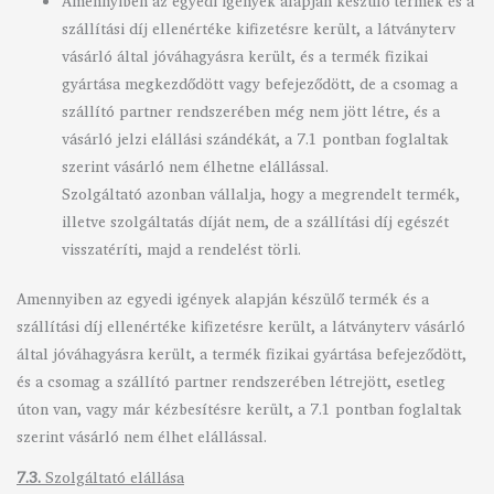
Amennyiben az egyedi igények alapján készülő termék és a
szállítási díj ellenértéke kifizetésre került, a látványterv
vásárló által jóváhagyásra került, és a termék fizikai
gyártása megkezdődött vagy befejeződött, de a csomag a
szállító partner rendszerében még nem jött létre, és a
vásárló jelzi elállási szándékát, a 7.1 pontban foglaltak
szerint vásárló nem élhetne elállással.
Szolgáltató azonban vállalja, hogy a megrendelt termék,
illetve szolgáltatás díját nem, de a szállítási díj egészét
visszatéríti, majd a rendelést törli.
Amennyiben az egyedi igények alapján készülő termék és a
szállítási díj ellenértéke kifizetésre került, a látványterv vásárló
által jóváhagyásra került, a termék fizikai gyártása befejeződött,
és a csomag a szállító partner rendszerében létrejött, esetleg
úton van, vagy már kézbesítésre került, a 7.1 pontban foglaltak
szerint vásárló nem élhet elállással.
7.3.
Szolgáltató elállása