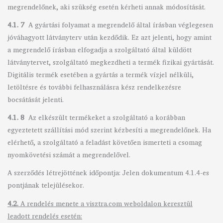
megrendelőnek, aki szükség esetén kérheti annak módosítását.
4.1. 7
A gyártási folyamat a megrendelő által írásban véglegesen
jóváhagyott látványterv után kezdődik. Ez azt jelenti, hogy amint
a megrendelő írásban elfogadja a szolgáltató által küldött
látványtervet, szolgáltató megkezdheti a termék fizikai gyártását.
Digitális termék esetében a gyártás a termék vízjel nélküli,
letöltésre és további felhasználásra kész rendelkezésre
bocsátását jelenti.
4.1. 8
Az elkészült termékeket a szolgáltató a korábban
egyeztetett szállítási mód szerint kézbesíti a megrendelőnek. Ha
elérhető, a szolgáltató a feladást követően ismerteti a csomag
nyomkövetési számát a megrendelővel.
A szerződés létrejöttének időpontja: Jelen dokumentum 4.1.4-es
pontjának telejülésekor.
4.2.
A rendelés menete a visztra.com weboldalon keresztül
leadott rendelés esetén: