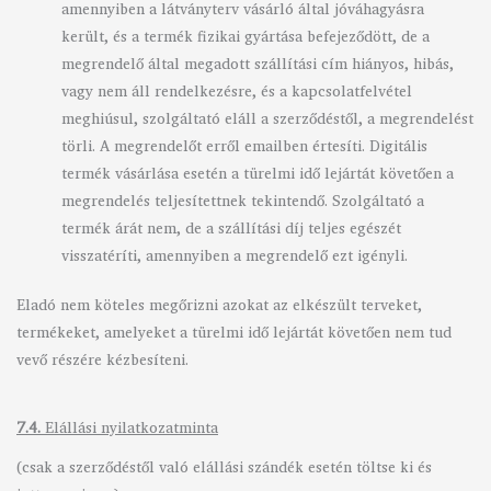
amennyiben a látványterv vásárló által jóváhagyásra
került, és a termék fizikai gyártása befejeződött, de a
megrendelő által megadott szállítási cím hiányos, hibás,
vagy nem áll rendelkezésre, és a kapcsolatfelvétel
meghiúsul, szolgáltató eláll a szerződéstől, a megrendelést
törli. A megrendelőt erről emailben értesíti. Digitális
termék vásárlása esetén a türelmi idő lejártát követően a
megrendelés teljesítettnek tekintendő. Szolgáltató a
termék árát nem, de a szállítási díj teljes egészét
visszatéríti, amennyiben a megrendelő ezt igényli.
Eladó nem köteles megőrizni azokat az elkészült terveket,
termékeket, amelyeket a türelmi idő lejártát követően nem tud
vevő részére kézbesíteni.
7.4.
Elállási nyilatkozatminta
(csak a szerződéstől való elállási szándék esetén töltse ki és