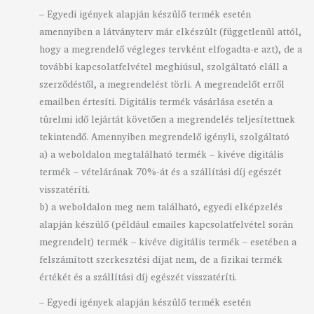
– Egyedi igények alapján készülő termék esetén
amennyiben a látványterv már elkészült (függetlenül attól,
hogy a megrendelő végleges tervként elfogadta-e azt), de a
további kapcsolatfelvétel meghiúsul, szolgáltató eláll a
szerződéstől, a megrendelést törli. A megrendelőt erről
emailben értesíti. Digitális termék vásárlása esetén a
türelmi idő lejártát követően a megrendelés teljesítettnek
tekintendő. Amennyiben megrendelő igényli, szolgáltató
a) a weboldalon megtalálható termék – kivéve digitális
termék – vételárának 70%-át és a szállítási díj egészét
visszatéríti.
b) a weboldalon meg nem található, egyedi elképzelés
alapján készülő (például emailes kapcsolatfelvétel során
megrendelt) termék – kivéve digitális termék – esetében a
felszámított szerkesztési díjat nem, de a fizikai termék
értékét és a szállítási díj egészét visszatéríti.
– Egyedi igények alapján készülő termék esetén