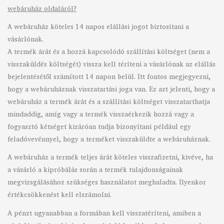
webáruház oldaláról?
A webáruház köteles 14 napos elállási jogot biztosítani a
vásárlónak.
A termék árát és a hozzá kapcsolódó szállítási költséget (nem a
visszaküldés költségét) vissza kell téríteni a vásárlónak az elállás
bejelentésétől számított 14 napon belül. Itt fontos megjegyezni,
hogy a webáruháznak visszatartási joga van. Ez azt jelenti, hogy a
webáruház a termék árát és a szállítási költséget visszatarthatja
mindaddig, amíg vagy a termék visszaérkezik hozzá vagy a
fogyasztó kétséget kizáróan tudja bizonyítani például egy
feladóvevénnyel, hogy a terméket visszaküldte a webáruháznak.
A webáruház a termék teljes árát köteles visszafizetni, kivéve, ha
a vásárló a kipróbálás során a termék tulajdonságainak
megvizsgálásához szükséges használatot meghaladta. Ilyenkor
értékcsökkenést kell elszámolni.
A pénzt ugyanabban a formában kell visszatéríteni, amiben a