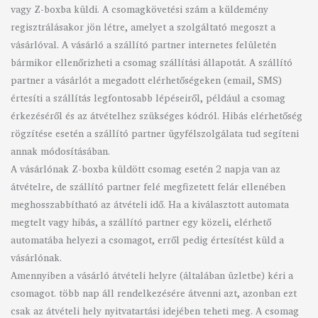
vagy Z-boxba küldi. A csomagkövetési szám a küldemény
regisztrálásakor jön létre, amelyet a szolgáltató megoszt a
vásárlóval. A vásárló a szállító partner internetes felületén
bármikor ellenőrizheti a csomag szállítási állapotát. A szállító
partner a vásárlót a megadott elérhetőségeken (email, SMS)
értesíti a szállítás legfontosabb lépéseiről, például a csomag
érkezéséről és az átvételhez szükséges kódról. Hibás elérhetőség
rögzítése esetén a szállító partner ügyfélszolgálata tud segíteni
annak módosításában.
A vásárlónak Z-boxba küldött csomag esetén 2 napja van az
átvételre, de szállító partner felé megfizetett felár ellenében
meghosszabbítható az átvételi idő. Ha a kiválasztott automata
megtelt vagy hibás, a szállító partner egy közeli, elérhető
automatába helyezi a csomagot, erről pedig értesítést küld a
vásárlónak.
Amennyiben a vásárló átvételi helyre (általában üzletbe) kéri a
csomagot. több nap áll rendelkezésére átvenni azt, azonban ezt
csak az átvételi hely nyitvatartási idejében teheti meg. A csomag