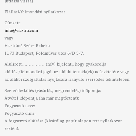
juttassa vissza)
Elállási/felmondási nyilatkozat
Címzett:
info@visztra.com
vagy
Visztráné Szűcs Rebeka
1173 Budapest, Földműves utca 6/D 3/7.
Alulírott…………….. (név) kijelenti, hogy gyakorolja
elállási/felmondási jogát az alábbi termék(ek) adásvételére vagy
az alábbi szolgáltatás nyújtására irányuló szerződés tekintetében:
Szerződéskötés (vásárlás, megrendelés) időpontja:
Átvétel időpontja (ha már megtörtént):
Fogyasztó neve:
Fogyasztó címe:
A fogyasztó aláírása (kizárólag papír alapon tett nyilatkozat
esetén):