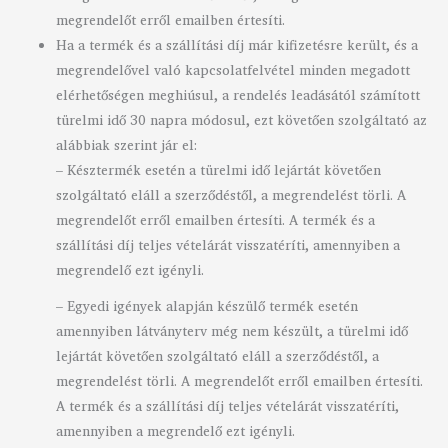
megrendelőt erről emailben értesíti.
Ha a termék és a szállítási díj már kifizetésre került, és a
megrendelővel való kapcsolatfelvétel minden megadott
elérhetőségen meghiúsul, a rendelés leadásától számított
türelmi idő 30 napra módosul, ezt követően szolgáltató az
alábbiak szerint jár el:
– Késztermék esetén a türelmi idő lejártát követően
szolgáltató eláll a szerződéstől, a megrendelést törli. A
megrendelőt erről emailben értesíti. A termék és a
szállítási díj teljes vételárát visszatéríti, amennyiben a
megrendelő ezt igényli.
– Egyedi igények alapján készülő termék esetén
amennyiben látványterv még nem készült, a türelmi idő
lejártát követően szolgáltató eláll a szerződéstől, a
megrendelést törli. A megrendelőt erről emailben értesíti.
A termék és a szállítási díj teljes vételárát visszatéríti,
amennyiben a megrendelő ezt igényli.