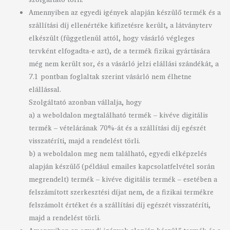
Amennyiben az egyedi igények alapján készülő termék és a
szállítási díj ellenértéke kifizetésre került, a látványterv
elkészült (függetlenül attól, hogy vásárló végleges
tervként elfogadta-e azt), de a termék fizikai gyártására
még nem került sor, és a vásárló jelzi elállási szándékát, a
7.1 pontban foglaltak szerint vásárló nem élhetne
elállással.
Szolgáltató azonban vállalja, hogy
a) a weboldalon megtalálható termék – kivéve digitális
termék – vételárának 70%-át és a szállítási díj egészét
visszatéríti, majd a rendelést törli.
b) a weboldalon meg nem található, egyedi elképzelés
alapján készülő (például emailes kapcsolatfelvétel során
megrendelt) termék – kivéve digitális termék – esetében a
felszámított szerkesztési díjat nem, de a fizikai termékre
felszámolt értéket és a szállítási díj egészét visszatéríti,
majd a rendelést törli.