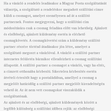
Ha a vásárló a rendelés leadásakor a Magyar Posta szolgáltatását
választja, a szolgáltató a rendeléskor megadott szállítási címre
küldi a csomagot, amelyet személyesen ad át a szállító
partnernek. Fontos megjegyezni, hogy a szállítási cím
módosítására csak a csomag feladása előtt van lehetőség. Ajánlott
és elsőbbségi, ajánlott küldemény esetén is elérhető
csomagkövetés. A csomagkövetési szám a küldemény szállító
partner részére történő átadásakor jön létre, amelyet a
szolgáltató megoszt a vásárlóval. A vásárló a szállító partner
internetes felületén bármikor ellenőrizheti a csomag szállítási
állapotát. A szállító partner a csomagot a vásárló, vagy ha eltér,
a címzett otthonába kézbesíti. Sikertelen kézbesítés esetén
átvételi értesítőt hagy a postaládában, amellyel a csomag a
megjelölt határidőig a szállító partner megjelölt kirendeltségén
vehető át. Az át nem vett csomagokat visszaküldik a
szolgáltatónak.
Az ajánlott és az elsőbbségi, ajánlott küldemények között a
legfőbb különbség a szállítási időben rejlik: az elsőbbségi