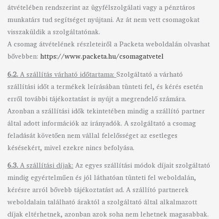
átvételében rendszerint az ügyfélszolgálati vagy a pénztáros
munkatárs tud segítséget nyújtani. Az át nem vett csomagokat
visszaküldik a szolgáltatónak.
A csomag átvételének részleteiről a Packeta weboldalán olvashat
bővebben:
https://www.packeta.hu/csomagatvetel
6.2.
A szállítás várható időtartama:
Szolgáltató a várható
szállítási időt a termékek leírásában tünteti fel, és kérés esetén
erről további tájékoztatást is nyújt a megrendelő számára.
Azonban a szállítási idők tekintetében mindig a szállító partner
által adott információk az irányadók. A szolgáltató a csomag
feladását követően nem vállal felelősséget az esetleges
késésekért, mivel ezekre nincs befolyása.
6.3.
A szállítási díjak:
Az egyes szállítási módok díjait szolgáltató
mindig egyértelműen és jól láthatóan tünteti fel weboldalán,
kérésre arról bővebb tájékoztatást ad. A szállító partnerek
weboldalain található áraktól a szolgáltató által alkalmazott
díjak eltérhetnek, azonban azok soha nem lehetnek magasabbak.