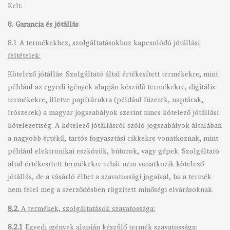
Kelt:
8. Garancia és jótállás
8.1 A termékekhez, szolgáltatásokhoz kapcsolódó jótállási
feltételek:
Kötelező jótállás: Szolgáltató által értékesített termékekre, mint
például az egyedi igények alapján készülő termékekre, digitális
termékekre, illetve papírárukra (például füzetek, naptárak,
írószerek) a magyar jogszabályok szerint nincs kötelező jótállási
kötelezettség. A kötelező jótállásról szóló jogszabályok általában
a nagyobb értékű, tartós fogyasztási cikkekre vonatkoznak, mint
például elektronikai eszközök, bútorok, vagy gépek. Szolgáltató
által értékesített termékekre tehát nem vonatkozik kötelező
jótállás, de a vásárló élhet a szavatossági jogaival, ha a termék
nem felel meg a szerződésben rögzített minőségi elvárásoknak.
8.2.
A termékek, szolgáltatások szavatossága:
8.2.1
Egyedi igények alapján készülő termék szavatossága: