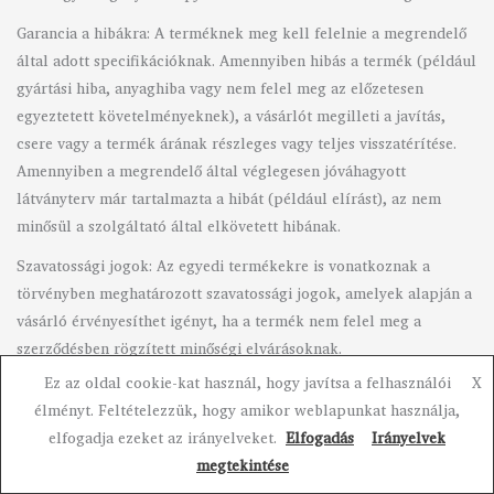
Garancia a hibákra: A terméknek meg kell felelnie a megrendelő
által adott specifikációknak. Amennyiben hibás a termék (például
gyártási hiba, anyaghiba vagy nem felel meg az előzetesen
egyeztetett követelményeknek), a vásárlót megilleti a javítás,
csere vagy a termék árának részleges vagy teljes visszatérítése.
Amennyiben a megrendelő által véglegesen jóváhagyott
látványterv már tartalmazta a hibát (például elírást), az nem
minősül a szolgáltató által elkövetett hibának.
Szavatossági jogok: Az egyedi termékekre is vonatkoznak a
törvényben meghatározott szavatossági jogok, amelyek alapján a
vásárló érvényesíthet igényt, ha a termék nem felel meg a
szerződésben rögzített minőségi elvárásoknak.
Ez az oldal cookie-kat használ, hogy javítsa a felhasználói
X
Szavatossági idő: A vásárlót a vásárlás napjától számítva 2 év
élményt. Feltételezzük, hogy amikor weblapunkat használja,
szavatossági jog illeti meg a termék hibáival szemben. Az első 6
elfogadja ezeket az irányelveket.
Elfogadás
Irányelvek
hónapban a hiba vélelmezett, vagyis az eladónak kell
megtekintése
bizonyítania, hogy a hiba a vásárlás után keletkezett. A 6 hónap