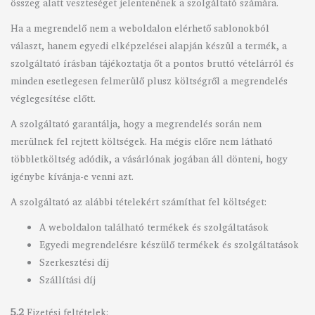
összeg alatt veszteséget jelentenének a szolgáltató számára.
Ha a megrendelő nem a weboldalon elérhető sablonokból
választ, hanem egyedi elképzelései alapján készül a termék, a
szolgáltató írásban tájékoztatja őt a pontos bruttó vételárról és
minden esetlegesen felmerülő plusz költségről a megrendelés
véglegesítése előtt.
A szolgáltató garantálja, hogy a megrendelés során nem
merülnek fel rejtett költségek. Ha mégis előre nem látható
többletköltség adódik, a vásárlónak jogában áll dönteni, hogy
igénybe kívánja-e venni azt.
A szolgáltató az alábbi tételekért számíthat fel költséget:
A weboldalon található termékek és szolgáltatások
Egyedi megrendelésre készülő termékek és szolgáltatások
Szerkesztési díj
Szállítási díj
5.2
Fizetési feltételek: