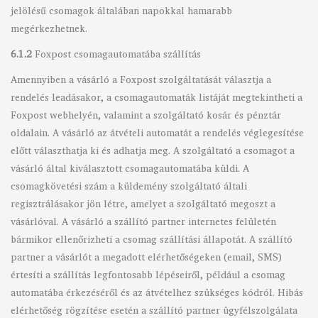
jelölésű csomagok általában napokkal hamarabb
megérkezhetnek.
6.1.2
Foxpost csomagautomatába szállítás
Amennyiben a vásárló a Foxpost szolgáltatását választja a
rendelés leadásakor, a csomagautomaták listáját megtekintheti a
Foxpost webhelyén, valamint a szolgáltató kosár és pénztár
oldalain. A vásárló az átvételi automatát a rendelés véglegesítése
előtt választhatja ki és adhatja meg. A szolgáltató a csomagot a
vásárló által kiválasztott csomagautomatába küldi. A
csomagkövetési szám a küldemény szolgáltató általi
regisztrálásakor jön létre, amelyet a szolgáltató megoszt a
vásárlóval. A vásárló a szállító partner internetes felületén
bármikor ellenőrizheti a csomag szállítási állapotát. A szállító
partner a vásárlót a megadott elérhetőségeken (email, SMS)
értesíti a szállítás legfontosabb lépéseiről, például a csomag
automatába érkezéséről és az átvételhez szükséges kódról. Hibás
elérhetőség rögzítése esetén a szállító partner ügyfélszolgálata