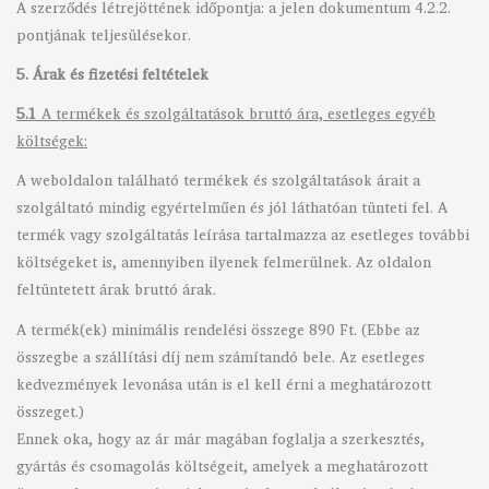
A szerződés létrejöttének időpontja: a jelen dokumentum 4.2.2.
pontjának teljesülésekor.
5. Árak és fizetési feltételek
5.1
A termékek és szolgáltatások bruttó ára, esetleges egyéb
költségek:
A weboldalon található termékek és szolgáltatások árait a
szolgáltató mindig egyértelműen és jól láthatóan tünteti fel. A
termék vagy szolgáltatás leírása tartalmazza az esetleges további
költségeket is, amennyiben ilyenek felmerülnek. Az oldalon
feltüntetett árak bruttó árak.
A termék(ek) minimális rendelési összege 890 Ft. (Ebbe az
összegbe a szállítási díj nem számítandó bele. Az esetleges
kedvezmények levonása után is el kell érni a meghatározott
összeget.)
Ennek oka, hogy az ár már magában foglalja a szerkesztés,
gyártás és csomagolás költségeit, amelyek a meghatározott