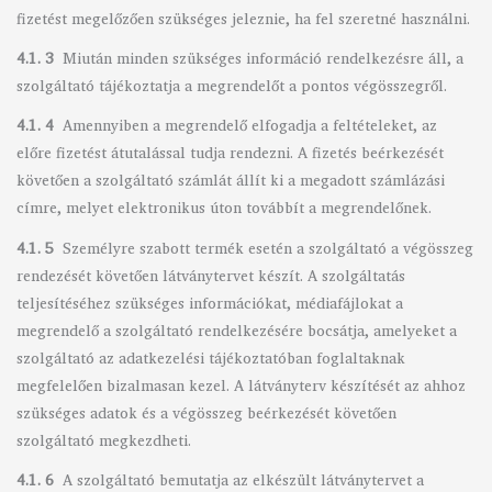
fizetést megelőzően szükséges jeleznie, ha fel szeretné használni.
4.1. 3
Miután minden szükséges információ rendelkezésre áll, a
szolgáltató tájékoztatja a megrendelőt a pontos végösszegről.
4.1. 4
Amennyiben a megrendelő elfogadja a feltételeket, az
előre fizetést átutalással tudja rendezni. A fizetés beérkezését
követően a szolgáltató számlát állít ki a megadott számlázási
címre, melyet elektronikus úton továbbít a megrendelőnek.
4.1. 5
Személyre szabott termék esetén a szolgáltató a végösszeg
rendezését követően látványtervet készít. A szolgáltatás
teljesítéséhez szükséges információkat, médiafájlokat a
megrendelő a szolgáltató rendelkezésére bocsátja, amelyeket a
szolgáltató az adatkezelési tájékoztatóban foglaltaknak
megfelelően bizalmasan kezel. A látványterv készítését az ahhoz
szükséges adatok és a végösszeg beérkezését követően
szolgáltató megkezdheti.
4.1. 6
A szolgáltató bemutatja az elkészült látványtervet a