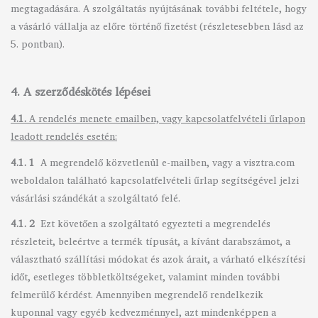
megtagadására. A szolgáltatás nyújtásának további feltétele, hogy
a vásárló vállalja az előre történő fizetést (részletesebben lásd az
5. pontban).
4. A szerződéskötés lépései
4.1.
A rendelés menete emailben, vagy kapcsolatfelvételi űrlapon
leadott rendelés esetén:
4.1. 1
A megrendelő közvetlenül e-mailben, vagy a visztra.com
weboldalon található kapcsolatfelvételi űrlap segítségével jelzi
vásárlási szándékát a szolgáltató felé.
4.1. 2
Ezt követően a szolgáltató egyezteti a megrendelés
részleteit, beleértve a termék típusát, a kívánt darabszámot, a
választható szállítási módokat és azok árait, a várható elkészítési
időt, esetleges többletköltségeket, valamint minden további
felmerülő kérdést. Amennyiben megrendelő rendelkezik
kuponnal vagy egyéb kedvezménnyel, azt mindenképpen a