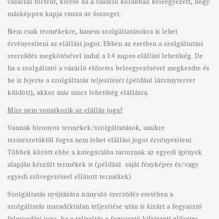
vásárlás történt, kivéve ha a vásárló korábban beleegyezett, hogy
másképpen kapja vissza az összeget.
Nem csak termékekre, hanem szolgáltatásokra is lehet
érvényesíteni az elállási jogot. Ebben az esetben a szolgáltatási
szerződés megkötésével indul a 14 napos elállási lehetőség. De
ha a szolgáltató a vásárló előzetes beleegyezésével megkezdte és
be is fejezte a szolgáltatás teljesítését (például látványtervet
küldött), akkor már nincs lehetőség elállásra.
Mire nem vonatkozik az elállás joga?
Vannak bizonyos termékek/szolgáltatások, amikre
természetüktől fogva nem lehet elállási jogot érvényesíteni.
Többek között ebbe a kategóriába tartoznak az egyedi igények
alapján készült termékek is (például saját fényképes és/vagy
egyedi szövegezéssel ellátott termékek)
Szolgáltatás nyújtására irányuló szerződés esetében a
szolgáltatás maradéktalan teljesítése után is kizárt a fogyasztó
felmondási joga, ha a teljesítés a fogyasztó kifejezett előzetes