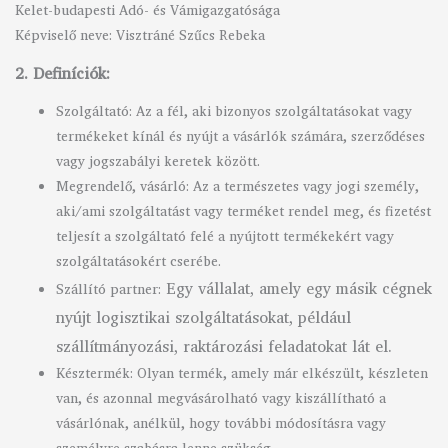
Kelet-budapesti Adó- és Vámigazgatósága
Képviselő neve: Visztráné Szűcs Rebeka
2. Definíciók:
Szolgáltató: Az a fél, aki bizonyos szolgáltatásokat vagy
termékeket kínál és nyújt a vásárlók számára, szerződéses
vagy jogszabályi keretek között.
Megrendelő, vásárló: Az a természetes vagy jogi személy,
aki/ami szolgáltatást vagy terméket rendel meg, és fizetést
teljesít a szolgáltató felé a nyújtott termékekért vagy
szolgáltatásokért cserébe.
Egy vállalat, amely egy másik cégnek
Szállító partner:
nyújt logisztikai szolgáltatásokat, például
szállítmányozási, raktározási feladatokat lát el.
Késztermék: Olyan termék, amely már elkészült, készleten
van, és azonnal megvásárolható vagy kiszállítható a
vásárlónak, anélkül, hogy további módosításra vagy
személyre szabásra lenne szükség.