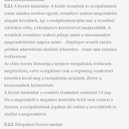
5.2.1
A fizetés határideje: A kínált termékek és szolgáltatások
szinte minden esetben egyedi, személyre szabott megrendelés
alapján készülnek, így a szolgáltatásnyújtás már a termékek
elküldése előtt, a látványterv készítésével megkezdődik. A
termékek személyre szabott jellege miatt a visszamondott
megrendeléseket nagyon nehéz – fényképes termék esetén
például adatvédelmi okokból lehetetlen – lenne más számára
értékesíteni.
Az előre fizetés biztosítja a nyújtott szolgáltatás értékének
megtérítését, ezért szolgáltató csak a végösszeg rendezését
követően kezdi meg a szolgáltatás nyújtását, illetve a
késztermékek kézbesítését.
A fizetés határideje a rendelés leadásától számított 14 nap.
Ha a megrendelő a megadott határidőn belül nem rendezi a
fizetést, a szolgáltatónak jogában áll elállni a szerződéstől és
törölni a megrendelést.
5.2.2.
Elfogadott fizetési módok: