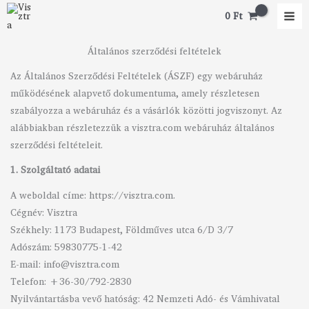
Skip
0
Ft
to
content
Általános szerződési feltételek
Az Általános Szerződési Feltételek (ÁSZF) egy webáruház
működésének alapvető dokumentuma, amely részletesen
szabályozza a webáruház és a vásárlók közötti jogviszonyt. Az
alábbiakban részletezzük a visztra.com webáruház általános
szerződési feltételeit.
1. Szolgáltató adatai
A weboldal címe: https://visztra.com.
Cégnév: Visztra
Székhely: 1173 Budapest, Földműves utca 6/D 3/7
Adószám: 59830775-1-42
E-mail: info@visztra.com
Telefon: +36-30/792-2830
Nyilvántartásba vevő hatóság: 42 Nemzeti Adó- és Vámhivatal