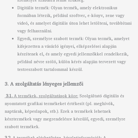
Digitális termék: Olyan termék, amely elektronikus
formában létezik, például szoftver, e-könyv, zene vagy
videó, és amelyet digitális úton lehet letölteni, továbbítani
vagy felhasználni.
Egyedi, személyre szabott termék: Olyan termék, amelyet
kifejezetten a vásárló igényei, elképzelései alapján
készítenek el, és amely egyedi jellemzőkkel rendelkezik,
például névre szóló, külön kérés alapján tervezett vagy
testreszabott tartalommal készül.
3. A szolgáltatás lényeges jellemzői
3.1.
A termékek, szolgáltatások köre:
Szolgáltató digitális és
nyomtatott grafikai termékeket értékesít (pl. meghívók,
naptárak, képeslapok, stb.). Ezek a termékek lehetnek
késztermékek vagy megrendelésre készülő, egyedi, személyre
szabott termékek.
3.2.
A termékek elérhetősége, készletinformációk:
A