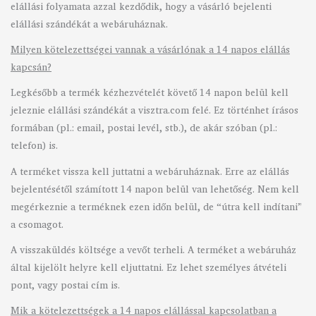
elállási folyamata azzal kezdődik, hogy a vásárló bejelenti
elállási szándékát a webáruháznak.
Milyen kötelezettségei vannak a vásárlónak a 14 napos elállás
kapcsán?
Legkésőbb a termék kézhezvételét követő 14 napon belül kell
jeleznie elállási szándékát a visztra.com felé. Ez történhet írásos
formában (pl.: email, postai levél, stb.), de akár szóban (pl.:
telefon) is.
A terméket vissza kell juttatni a webáruháznak. Erre az elállás
bejelentésétől számított 14 napon belül van lehetőség. Nem kell
megérkeznie a terméknek ezen időn belül, de “útra kell indítani”
a csomagot.
A visszaküldés költsége a vevőt terheli. A terméket a webáruház
által kijelölt helyre kell eljuttatni. Ez lehet személyes átvételi
pont, vagy postai cím is.
Mik a kötelezettségek a 14 napos elállással kapcsolatban a