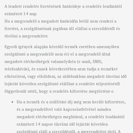
A leadott rendelés fizetésének határideje a rendelés leadásától
számított 14 nap.
Ha a megrendelő a megadott határidőn belül nem rendezi a
fizetést, a szolgáltatónak jogában áll elállni a szerződéstől és
törölni a megrendelést.
Egyedi igények alapján készülő termék esetében amennyiben
szolgáltató a megrendelőt nem éri el a megrendelő által
megadott elérhetőségek valamelyikén (e-mail, SMS,
telefonhívás), és ennek következtében nem tudja a terméket
elkészíteni, vagy elküldeni, az alábbiakban megadott türelmi idő
lejártát követően szolgáltató elállhat a rendelés teljesítésétől
függetlenül attól, hogy a rendelés kifizetése megtörtént-e.
Ha a termék és a szállítási díj még nem került kifizetésre,
és a megrendelővel való kapcsolatfelvétel minden
megadott elérhetőségen meghiúsul, a rendelés leadásától
számított 14 napos türelmi idő lejártát követően
szolgáltató eláll a szerződéstől, a megrendelést törli. A