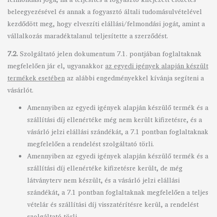
beleegyezésével és annak a fogyasztó általi tudomásulvételével
kezdődött meg, hogy elveszíti elállási/felmondási jogát, amint a
vállalkozás maradéktalanul teljesítette a szerződést.
7.2.
Szolgáltató jelen dokumentum 7.1. pontjában foglaltaknak
megfelelően jár el, ugyanakkor
az egyedi igények alapján készült
termékek esetében
az alábbi engedményekkel kívánja segíteni a
vásárlót.
Amennyiben az egyedi igények alapján készülő termék és a
szállítási díj ellenértéke még nem került kifizetésre, és a
vásárló jelzi elállási szándékát, a 7.1 pontban foglaltaknak
megfelelően a rendelést szolgáltató törli.
Amennyiben az egyedi igények alapján készülő termék és a
szállítási díj ellenértéke kifizetésre került, de még
látványterv nem készült, és a vásárló jelzi elállási
szándékát, a 7.1 pontban foglaltaknak megfelelően a teljes
vételár és szállítási díj visszatérítésre kerül, a rendelést
szolgáltató törli.