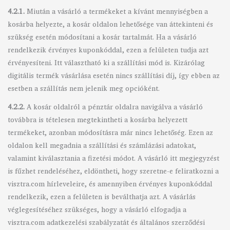
4.2.1.
Miután a vásárló a termékeket a kívánt mennyiségben a
kosárba helyezte, a kosár oldalon lehetősége van áttekinteni és
szükség esetén módosítani a kosár tartalmát. Ha a vásárló
rendelkezik érvényes kuponkóddal, ezen a felületen tudja azt
érvényesíteni. Itt választható ki a szállítási mód is. Kizárólag
digitális termék vásárlása esetén nincs szállítási díj, így ebben az
esetben a szállítás nem jelenik meg opcióként.
4.2.2.
A kosár oldalról a pénztár oldalra navigálva a vásárló
továbbra is tételesen megtekintheti a kosárba helyezett
termékeket, azonban módosításra már nincs lehetőség. Ezen az
oldalon kell megadnia a szállítási és számlázási adatokat,
valamint kiválasztania a fizetési módot. A vásárló itt megjegyzést
is fűzhet rendeléséhez, eldöntheti, hogy szeretne-e feliratkozni a
visztra.com hírleveleire, és amennyiben érvényes kuponkóddal
rendelkezik, ezen a felületen is beválthatja azt. A vásárlás
véglegesítéséhez szükséges, hogy a vásárló elfogadja a
visztra.com adatkezelési szabályzatát és általános szerződési