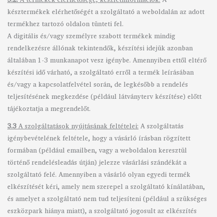
késztermékek elérhetőségét a szolgáltató a weboldalán az adott
termékhez tartozó oldalon tünteti fel.
A digitális és/vagy személyre szabott termékek mindig
rendelkezésre állónak tekintendők, készítési idejük azonban
általában 1-3 munkanapot vesz igénybe. Amennyiben ettől eltérő
készítési idő várható, a szolgáltató erről a termék leírásában
és/vagy a kapcsolatfelvétel során, de legkésőbb a rendelés
teljesítésének megkezdése (például látványterv készítése) előtt
tájékoztatja a megrendelőt.
3.3
A szolgáltatások nyújtásának feltételei:
A szolgáltatás
igénybevételének feltétele, hogy a vásárló írásban rögzített
formában (például emailben, vagy a weboldalon keresztül
történő rendelésleadás útján) jelezze vásárlási szándékát a
szolgáltató felé. Amennyiben a vásárló olyan egyedi termék
elkészítését kéri, amely nem szerepel a szolgáltató kínálatában,
és amelyet a szolgáltató nem tud teljesíteni (például a szükséges
eszközpark hiánya miatt), a szolgáltató jogosult az elkészítés