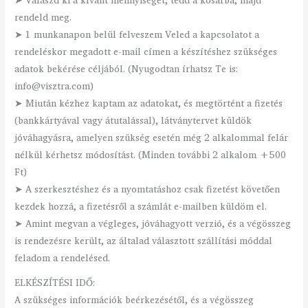
➤ Válaszd ki a kívánt mennyiséget, tedd a kosárba, majd
rendeld meg.
➤ 1 munkanapon belül felveszem Veled a kapcsolatot a
rendeléskor megadott e-mail címen a készítéshez szükséges
adatok bekérése céljából. (Nyugodtan írhatsz Te is:
info@visztra.com)
➤ Miután kézhez kaptam az adatokat, és megtörtént a fizetés
(bankkártyával vagy átutalással), látványtervet küldök
jóváhagyásra, amelyen szükség esetén még 2 alkalommal felár
nélkül kérhetsz módosítást. (Minden további 2 alkalom +500
Ft)
➤ A szerkesztéshez és a nyomtatáshoz csak fizetést követően
kezdek hozzá, a fizetésről a számlát e-mailben küldöm el.
➤ Amint megvan a végleges, jóváhagyott verzió, és a végösszeg
is rendezésre került, az általad választott szállítási móddal
feladom a rendelésed.
ELKÉSZÍTÉSI IDŐ:
A szükséges információk beérkezésétől, és a végösszeg