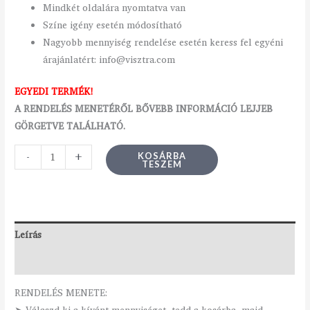
Mindkét oldalára nyomtatva van
Színe igény esetén módosítható
Nagyobb mennyiség rendelése esetén keress fel egyéni
árajánlatért: info@visztra.com
EGYEDI TERMÉK!
A RENDELÉS MENETÉRŐL BŐVEBB INFORMÁCIÓ LEJJEB
GÖRGETVE TALÁLHATÓ.
-
+
KOSÁRBA
TESZEM
Leírás
Vélemények (0)
RENDELÉS MENETE: