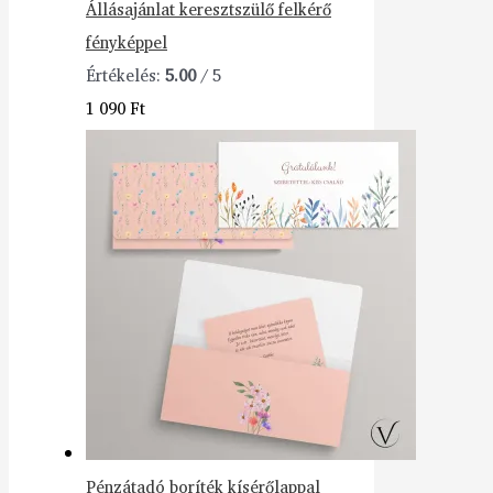
Állásajánlat keresztszülő felkérő
fényképpel
Értékelés:
5.00
/ 5
1 090
Ft
Pénzátadó boríték kísérőlappal