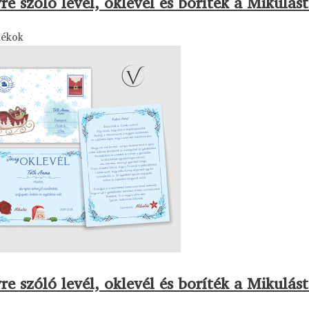
re szóló levél, oklevél és boríték a Mikulást
dékok
re szóló levél, oklevél és boríték a Mikulást