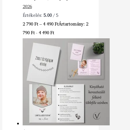
2026
Értékelés:
5.00
/ 5
2 790
Ft
–
4 490
Ft
Ártartomány: 2
790 Ft - 4 490 Ft