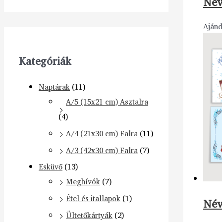
Név
Aján
Kategóriák
Naptárak
(11)
A/5 (15x21 cm) Asztalra
(4)
A/4 (21x30 cm) Falra
(11)
A/3 (42x30 cm) Falra
(7)
Esküvő
(13)
Meghívók
(7)
Étel és itallapok
(1)
Név
Ültetőkártyák
(2)