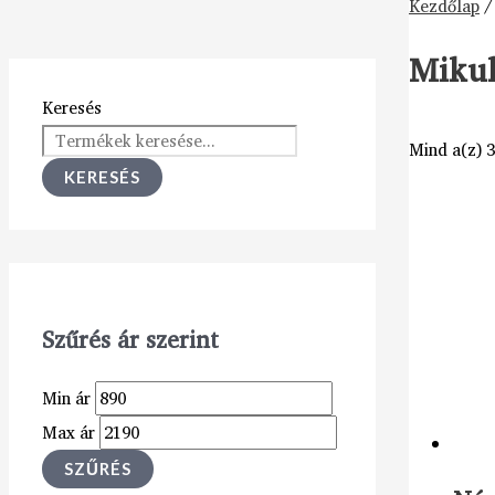
Kezdőlap
Mikul
Keresés
Mind a(z) 3
KERESÉS
Szűrés ár szerint
Min ár
Max ár
SZŰRÉS