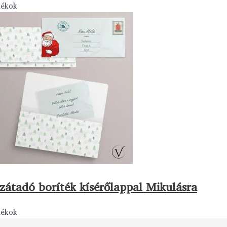
dékok
zátadó boríték kísérőlappal Mikulásra
dékok