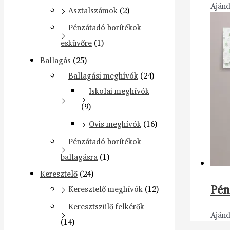
Aján
Asztalszámok
(2)
Pénzátadó borítékok
esküvőre
(1)
Ballagás
(25)
Ballagási meghívók
(24)
Iskolai meghívók
(9)
Ovis meghívók
(16)
Pénzátadó borítékok
ballagásra
(1)
Keresztelő
(24)
Pén
Keresztelő meghívók
(12)
Keresztszülő felkérők
Aján
(14)