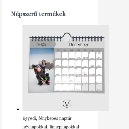
Népszerű termékek
Egyedi, fényképes naptár
névnapokkal, ünnepnapokkal