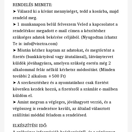
RENDELÉS MENETE:
➤ Válaszd ki a kívánt mennyiséget, tedd a kosárba, majd
rendeld meg.
➤ 1 munkanapon belül felveszem Veled a kapcsolatot a
rendeléskor megadott e-mail címen a készítéshez
szükséges adatok bekérése céljából. (Nyugodtan írhatsz
Te is: info@visztra.com)
➤ Miután kézhez kaptam az adatokat, és megtörtént a
fizetés (bankkártyával vagy átutalással), látványtervet
küldök jóváhagyásra, amelyen szükség esetén még 2
alkalommal felár nélkül kérhetsz módosítást. (Minden
további 2 alkalom +500 Ft)
➤ A szerkesztéshez és a nyomtatáshoz csak fizetést
követően kezdek hozzá, a fizetésről a számlát e-mailben
küldöm el.
➤ Amint megvan a végleges, jóváhagyott verzió, és a
végösszeg is rendezésre került, az általad választott
szállítási móddal feladom a rendelésed.
ELKÉSZÍTÉSI IDŐ:
A szükséges információk beérkezésétől, és a végösszeg