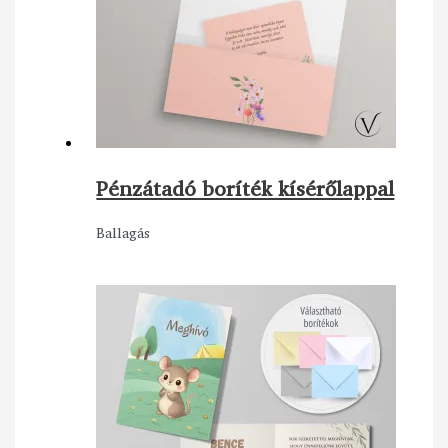
Pénzátadó boríték kísérőlappal
Ballagás