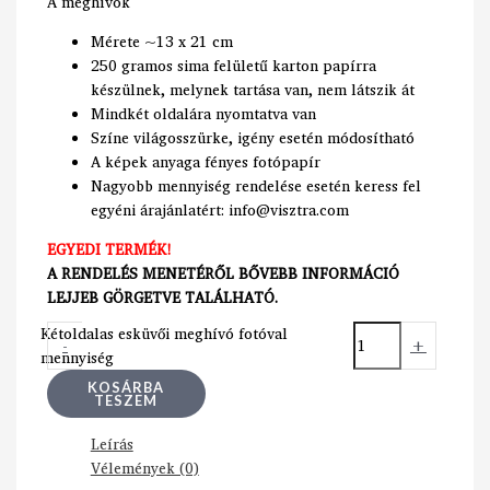
A meghívók
Mérete ~13 x 21 cm
250 gramos sima felületű karton papírra
készülnek, melynek tartása van, nem látszik át
Mindkét oldalára nyomtatva van
Színe világosszürke, igény esetén módosítható
A képek anyaga fényes fotópapír
Nagyobb mennyiség rendelése esetén keress fel
egyéni árajánlatért: info@visztra.com
EGYEDI TERMÉK!
A RENDELÉS MENETÉRŐL BŐVEBB INFORMÁCIÓ
LEJJEB GÖRGETVE TALÁLHATÓ.
Kétoldalas esküvői meghívó fotóval
-
+
mennyiség
KOSÁRBA
TESZEM
Leírás
Vélemények (0)