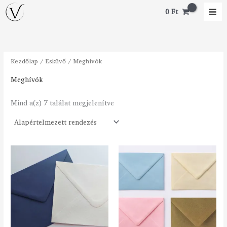
Skip
M
M
0
Ft
to
i
a
content
n
x
á
á
Kezdőlap
/
Esküvő
/ Meghívók
r
r
Meghívók
Mind a(z) 7 találat megjelenítve