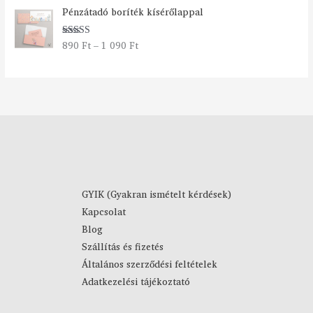
Á
y
Pénzátadó boríték kísérőlappal
r
:
t
2
890
Ft
–
1 090
Ft
Értékelés:
a
7
5.00
/ 5
r
9
t
0
o
m
F
á
t
n
-
y
4
:
4
8
9
9
0
GYIK (Gyakran ismételt kérdések)
0
Kapcsolat
F
F
Blog
t
t
Szállítás és fizetés
-
Általános szerződési feltételek
1
Adatkezelési tájékoztató
0
9
0