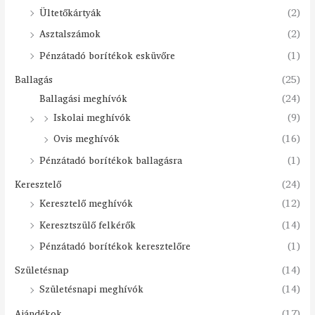
Ültetőkártyák
(2)
Asztalszámok
(2)
Pénzátadó borítékok esküvőre
(1)
Ballagás
(25)
Ballagási meghívók
(24)
Iskolai meghívók
(9)
Ovis meghívók
(16)
Pénzátadó borítékok ballagásra
(1)
Keresztelő
(24)
Keresztelő meghívók
(12)
Keresztszülő felkérők
(14)
Pénzátadó borítékok keresztelőre
(1)
Születésnap
(14)
Születésnapi meghívók
(14)
Ajándékok
(17)