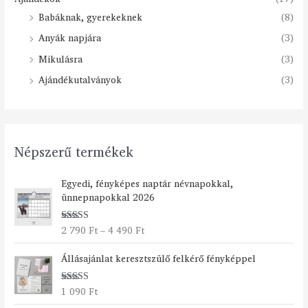
Babáknak, gyerekeknek
(8)
Anyák napjára
(3)
Mikulásra
(3)
Ajándékutalványok
(3)
Népszerű termékek
Á
Egyedi, fényképes naptár névnapokkal,
r
ünnepnapokkal 2026
t
a
2 790
Ft
–
4 490
Ft
Értékelés:
r
5.00
/ 5
t
Állásajánlat keresztszülő felkérő fényképpel
o
m
á
1 090
Ft
Értékelés:
n
5.00
/ 5