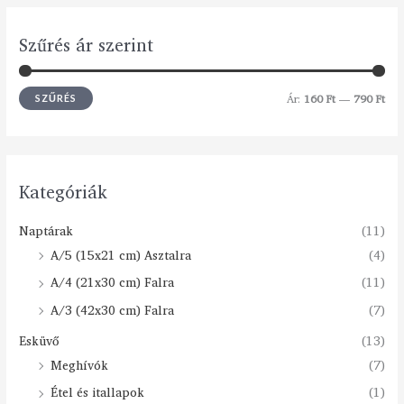
Szűrés ár szerint
Ár:
160 Ft
—
790 Ft
SZŰRÉS
Kategóriák
Naptárak
(11)
A/5 (15x21 cm) Asztalra
(4)
A/4 (21x30 cm) Falra
(11)
A/3 (42x30 cm) Falra
(7)
Esküvő
(13)
Meghívók
(7)
Étel és itallapok
(1)