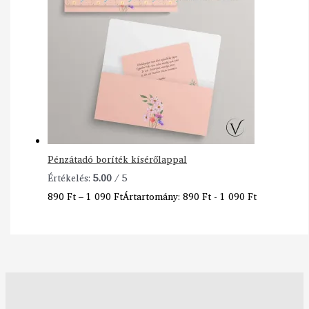
Pénzátadó boríték kísérőlappal
Értékelés:
5.00
/ 5
890
Ft
–
1 090
Ft
Ártartomány: 890 Ft - 1 090 Ft