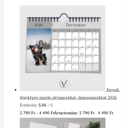
Egyedi,
fényképes naptár névnapokkal, ünnepnapokkal 2026
Értékelés:
5.00
/ 5
2 790
Ft
–
4 490
Ft
Ártartomány: 2 790 Ft - 4 490 Ft