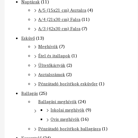
Naptárak
(11)
A/5 (15x21 cm) Asztalra
(4)
A/4 (21x30 cm) Falra
(11)
A/3 (42x30 cm) Falra
(7)
Esküvő
(13)
Meghívók
(7)
Étel és itallapok
(1)
Ültetőkártyák
(2)
Asztalszámok
(2)
Pénzátadó borítékok esküvőre
(1)
Ballagás
(25)
Ballagási meghívók
(24)
Iskolai meghívók
(9)
Ovis meghívók
(16)
Pénzátadó borítékok ballagásra
(1)
Keresztelő
(24)