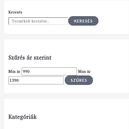
Keresés
KERESÉS
Szűrés ár szerint
Min ár
Max ár
SZŰRÉS
Kategóriák