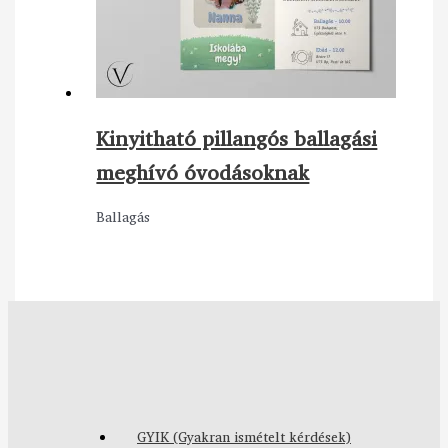
Kinyitható pillangós ballagási
meghívó óvodásoknak
Ballagás
GYIK (Gyakran ismételt kérdések)