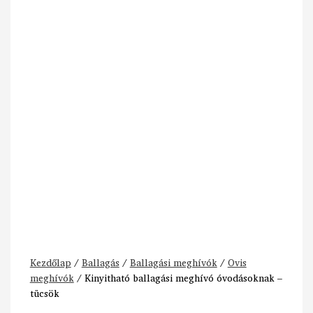
Kezdőlap
/
Ballagás
/
Ballagási meghívók
/
Ovis
meghívók
/ Kinyitható ballagási meghívó óvodásoknak –
tücsök