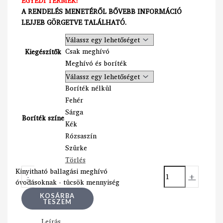
EGYEDI TERMÉK!
A RENDELÉS MENETÉRŐL BŐVEBB INFORMÁCIÓ
LEJJEB GÖRGETVE TALÁLHATÓ.
Csak meghívó
Kiegészítők
Meghívó és boríték
Boríték nélkül
Fehér
Sárga
Boríték színe
Kék
Rózsaszín
Szürke
Törlés
Kinyitható ballagási meghívó
-
+
óvodásoknak - tücsök mennyiség
KOSÁRBA
TESZEM
Leírás