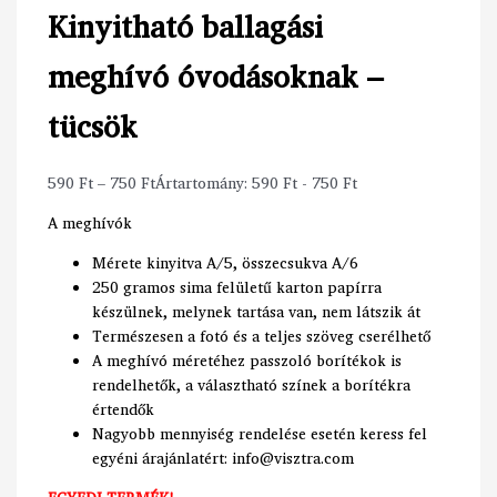
Kinyitható ballagási
meghívó óvodásoknak –
tücsök
590
Ft
–
750
Ft
Ártartomány: 590 Ft - 750 Ft
A meghívók
Mérete kinyitva A/5, összecsukva A/6
250 gramos sima felületű karton papírra
készülnek, melynek tartása van, nem látszik át
Természesen a fotó és a teljes szöveg cserélhető
A meghívó méretéhez passzoló borítékok is
rendelhetők, a választható színek a borítékra
értendők
Nagyobb mennyiség rendelése esetén keress fel
egyéni árajánlatért: info@visztra.com