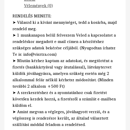
Vélemények (0)
RENDELÉS MENETE:
➤ Válaszd ki a kívánt mennyiséget, tedd a kosárba, majd
rendeld meg.
➤ 1 munkanapon belül felveszem Veled a kapcsolatot a
rendeléskor megadott e-mail címen a készítéshez
szükséges adatok bekérése céljából. (Nyugodtan írhatsz
Te is: info@visztra.com)
➤ Miután kézhez kaptam az adatokat, és megtörtént a
fizetés (bankkártyával vagy átutalással), látványtervet
küldök jóváhagyásra, amelyen szükség esetén még 2
alkalommal felár nélkül kérhetsz módosítást. (Minden
további 2 alkalom +500 Ft)
➤ A szerkesztéshez és a nyomtatáshoz csak fizetést
követően kezdek hozzá, a fizetésről a számlát e-mailben
küldöm el.
➤ Amint megvan a végleges, jóváhagyott verzió, és a
végösszeg is rendezésre került, az általad választott
szállítási móddal feladom a rendelésed.