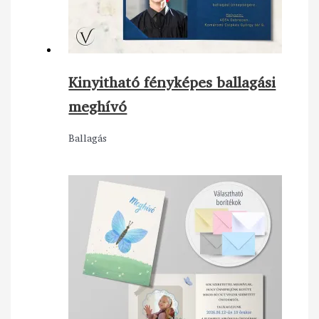
Kinyitható fényképes ballagási
meghívó
Ballagás