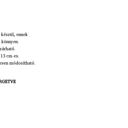
 készül, ennek
n könnyen.
zárható.
×13 cm-es.
tesen módosítható.
RGETVE