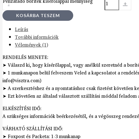
Pénzátadó boríték kísérőlappal mennyiség
-
+
KOSÁRBA TESZEM
Leírás
További információk
Vélemények (1)
RENDELÉS MENETE:
➤ Válaszd ki, hogy kísérőlappal, vagy anélkül szeretnéd a borí
➤ 1 munkanapon belül felveszem Veled a kapcsolatot a rendelés
info@visztra.com)
➤ A szerkesztéshez és a nyomtatáshoz csak fizetést követően ke
➤ Ezt követően az általad választott szállítási móddal feladom 
ELKÉSZÍTÉSI IDŐ:
A szükséges információk beérkezésétől, és a végösszeg rendezé
VÁRHATÓ SZÁLLÍTÁSI IDŐ:
➤ Foxpost és Packeta: 1-3 munkanap