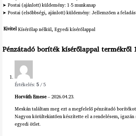
➤ Postai (ajánlott) küldemény: 1-5 munkanap
➤ Postai (elsőbbségi, ajánlott) küldemény: Jellemzően a felad
Kivitel
Kísérőlap nélkül, Egyedi kísérőlappal
Pénzátadó boríték kísérőlappal
termékről 1
Értékelés:
5
/ 5
Horváth Emese
–
2026.04.23.
Meskán találtam meg ezt a megfelelő pénzátadó borítékot
Nagyon körültekintően készítette el a rendelésem, igazán s
egyedi ötlet.