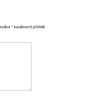
mezőket
*
karakterrel jelöltük