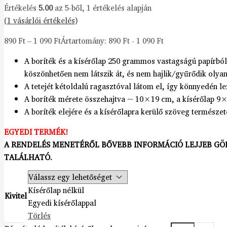
Értékelés
5.00
az 5-ből,
1
értékelés alapján
(
1
vásárlói értékelés)
890
Ft
–
1 090
Ft
Ártartomány: 890 Ft - 1 090 Ft
A boríték és a kísérőlap 250 grammos vastagságú papírból
köszönhetően nem látszik át, és nem hajlik/gyűrődik olya
A tetejét kétoldalú ragasztóval látom el, így könnyedén le
A boríték mérete összehajtva ~ 10×19 cm, a kísérőlap 9
A boríték elejére és a kísérőlapra kerülő szöveg természe
EGYEDI TERMÉK!
A RENDELÉS MENETÉRŐL BŐVEBB INFORMÁCIÓ LEJJEB GÖ
TALÁLHATÓ.
Kísérőlap nélkül
Kivitel
Egyedi kísérőlappal
Törlés