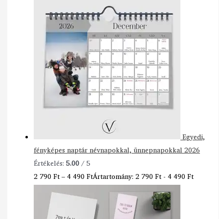
Egyedi,
fényképes naptár névnapokkal, ünnepnapokkal 2026
Értékelés:
5.00
/ 5
2 790
Ft
–
4 490
Ft
Ártartomány: 2 790 Ft - 4 490 Ft