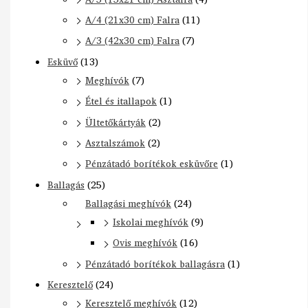
A/4 (21x30 cm) Falra
(11)
A/3 (42x30 cm) Falra
(7)
Esküvő
(13)
Meghívók
(7)
Étel és itallapok
(1)
Ültetőkártyák
(2)
Asztalszámok
(2)
Pénzátadó borítékok esküvőre
(1)
Ballagás
(25)
Ballagási meghívók
(24)
Iskolai meghívók
(9)
Ovis meghívók
(16)
Pénzátadó borítékok ballagásra
(1)
Keresztelő
(24)
Keresztelő meghívók
(12)