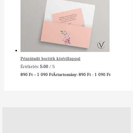
Pénzátadó boríték kísérőlappal
Értékelés:
5.00
/ 5
890
Ft
–
1 090
Ft
Ártartomány: 890 Ft - 1 090 Ft