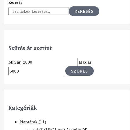
Keresés
KERESÉS
Szűrés ár szerint
Min ár
Max ár
SZŰRÉS
Kategóriák
Naptárak
(11)
A/5 (15x21 cm) Asztalra
(4)