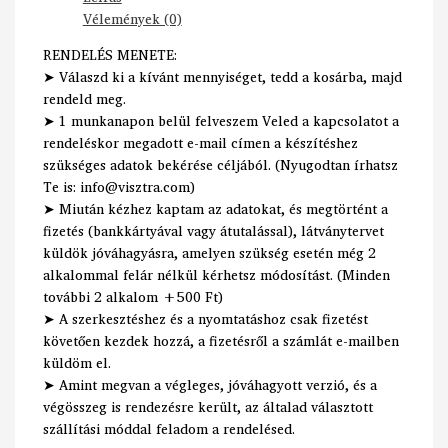
Vélemények (0)
RENDELÉS MENETE:
➤ Válaszd ki a kívánt mennyiséget, tedd a kosárba, majd
rendeld meg.
➤ 1 munkanapon belül felveszem Veled a kapcsolatot a
rendeléskor megadott e-mail címen a készítéshez
szükséges adatok bekérése céljából. (Nyugodtan írhatsz
Te is: info@visztra.com)
➤ Miután kézhez kaptam az adatokat, és megtörtént a
fizetés (bankkártyával vagy átutalással), látványtervet
küldök jóváhagyásra, amelyen szükség esetén még 2
alkalommal felár nélkül kérhetsz módosítást. (Minden
további 2 alkalom +500 Ft)
➤ A szerkesztéshez és a nyomtatáshoz csak fizetést
követően kezdek hozzá, a fizetésről a számlát e-mailben
küldöm el.
➤ Amint megvan a végleges, jóváhagyott verzió, és a
végösszeg is rendezésre került, az általad választott
szállítási móddal feladom a rendelésed.