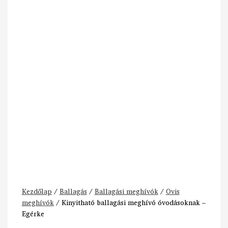
Kezdőlap
/
Ballagás
/
Ballagási meghívók
/
Ovis
meghívók
/ Kinyitható ballagási meghívó óvodásoknak –
Egérke