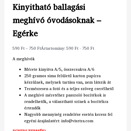
Kinyitható ballagási
meghívó óvodásoknak –
Egérke
590
Ft
–
750
Ft
Ártartomány: 590 Ft - 750 Ft
A meghívók
Mérete kinyitva A/5, összecsukva A/6
250 gramos sima felületű karton papírra
készülnek, melynek tartása van, nem látszik át
Természesen a fotó és a teljes szöveg cserélhető
A meghívó méretéhez passzoló borítékok is
rendelhetők, a választható színek a borítékra
értendők
Nagyobb mennyiség rendelése esetén keress fel
egyéni árajánlatért: info@visztra.com