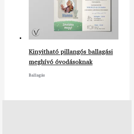
Kinyitható pillangós ballagási
meghívó óvodásoknak
Ballagás