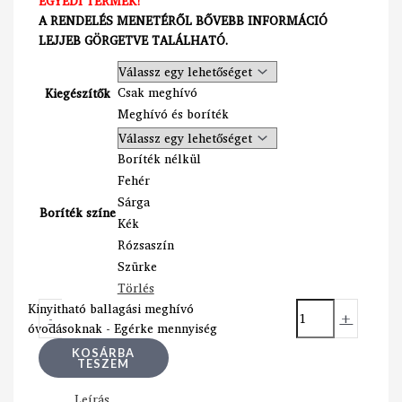
EGYEDI TERMÉK!
A RENDELÉS MENETÉRŐL BŐVEBB INFORMÁCIÓ
LEJJEB GÖRGETVE TALÁLHATÓ.
Csak meghívó
Kiegészítők
Meghívó és boríték
Boríték nélkül
Fehér
Sárga
Boríték színe
Kék
Rózsaszín
Szürke
Törlés
Kinyitható ballagási meghívó
-
+
óvodásoknak - Egérke mennyiség
KOSÁRBA
TESZEM
Leírás