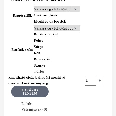
Csak meghívó
Kiegészítők
Meghívó és boríték
Boríték nélkül
Fehér
Sárga
Boríték színe
Kék
Rózsaszín
Szürke
Törlés
Kinyitható cicás ballagási meghívó
-
+
óvodásoknak mennyiség
KOSÁRBA
TESZEM
Leírás
Vélemények (0)