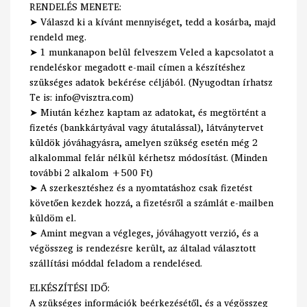
RENDELÉS MENETE:
➤ Válaszd ki a kívánt mennyiséget, tedd a kosárba, majd
rendeld meg.
➤ 1 munkanapon belül felveszem Veled a kapcsolatot a
rendeléskor megadott e-mail címen a készítéshez
szükséges adatok bekérése céljából. (Nyugodtan írhatsz
Te is: info@visztra.com)
➤ Miután kézhez kaptam az adatokat, és megtörtént a
fizetés (bankkártyával vagy átutalással), látványtervet
küldök jóváhagyásra, amelyen szükség esetén még 2
alkalommal felár nélkül kérhetsz módosítást. (Minden
további 2 alkalom +500 Ft)
➤ A szerkesztéshez és a nyomtatáshoz csak fizetést
követően kezdek hozzá, a fizetésről a számlát e-mailben
küldöm el.
➤ Amint megvan a végleges, jóváhagyott verzió, és a
végösszeg is rendezésre került, az általad választott
szállítási móddal feladom a rendelésed.
ELKÉSZÍTÉSI IDŐ:
A szükséges információk beérkezésétől, és a végösszeg