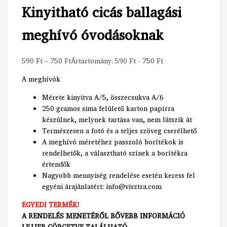
Kinyitható cicás ballagási
meghívó óvodásoknak
590
Ft
–
750
Ft
Ártartomány: 590 Ft - 750 Ft
A meghívók
Mérete kinyitva A/5, összecsukva A/6
250 gramos sima felületű karton papírra
készülnek, melynek tartása van, nem látszik át
Természesen a fotó és a teljes szöveg cserélhető
A meghívó méretéhez passzoló borítékok is
rendelhetők, a választható színek a borítékra
értendők
Nagyobb mennyiség rendelése esetén keress fel
egyéni árajánlatért: info@visztra.com
EGYEDI TERMÉK!
A RENDELÉS MENETÉRŐL BŐVEBB INFORMÁCIÓ
LEJJEB GÖRGETVE TALÁLHATÓ.