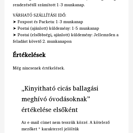
rendezésétől számított 1-3 munkanap.
VÁRHATÓ SZÁLLÍTÁSI IDŐ:
➤ Foxpost és Packeta: 1-3 munkanap
➤ Postai (ajánlott) küldemény: 1-5 munkanap
➤ Postai (elsőbbségi, ajánlott) küldemény: Jellemzően a
feladást követő 2. munkanapon
Értékelések
Még nincsenek értékelések.
„Kinyitható cicás ballagási
meghívó óvodásoknak”
értékelése elsőként
Az e-mail címet nem tesszük közzé.
A kötelező
mezőket
*
karakterrel jelöltük