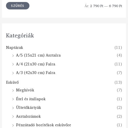
Ár:
2 790 Ft
—
6 790 Ft
SZŰRÉS
Kategóriák
Naptárak
(11)
A/5 (15x21 cm) Asztalra
(4)
A/4 (21x30 cm) Falra
(11)
A/3 (42x30 cm) Falra
(7)
Esküvő
(13)
Meghívók
(7)
Étel és itallapok
(1)
Ültetőkártyák
(2)
Asztalszámok
(2)
Pénzátadó borítékok esküvőre
(1)