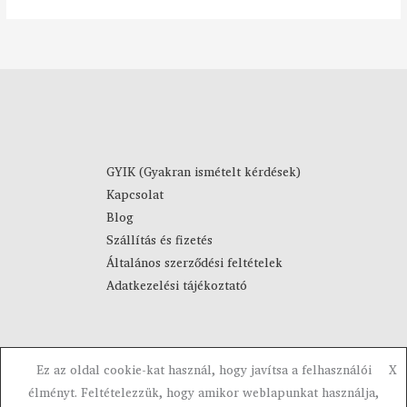
9
t
0
o
m
F
á
t
n
-
y
4
:
4
8
9
9
0
GYIK (Gyakran ismételt kérdések)
0
Kapcsolat
F
F
Blog
t
t
Szállítás és fizetés
-
Általános szerződési feltételek
1
Adatkezelési tájékoztató
0
9
0
F
Ez az oldal cookie-kat használ, hogy javítsa a felhasználói
X
t
Copyright © 2023-2026 Visztra. Powered by Visztra.
élményt. Feltételezzük, hogy amikor weblapunkat használja,