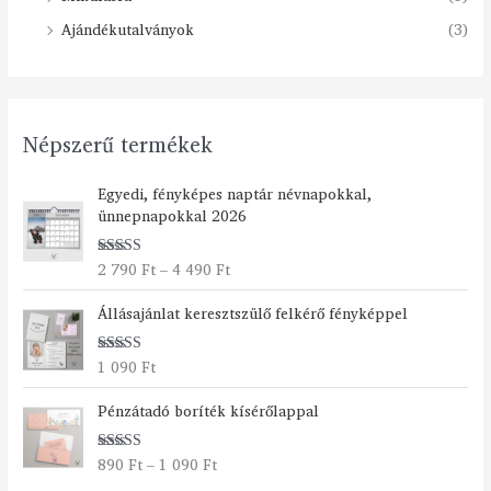
Ajándékutalványok
(3)
Népszerű termékek
Á
Egyedi, fényképes naptár névnapokkal,
r
ünnepnapokkal 2026
t
a
2 790
Ft
–
4 490
Ft
Értékelés:
r
5.00
/ 5
t
Állásajánlat keresztszülő felkérő fényképpel
o
m
á
1 090
Ft
Értékelés:
n
5.00
/ 5
Á
y
Pénzátadó boríték kísérőlappal
r
:
t
2
890
Ft
–
1 090
Ft
Értékelés:
a
7
5.00
/ 5
r