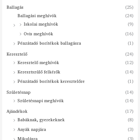
Ballagás
(25)
Ballagási meghívók
(24)
Iskolai meghívók
(9)
Ovis meghívók
(16)
Pénzátadó borítékok ballagásra
(1)
Keresztelő
(24)
Keresztelő meghívók
(12)
Keresztszülő felkérők
(14)
Pénzátadó borítékok keresztelőre
(1)
Születésnap
(14)
Születésnapi meghívók
(14)
Ajándékok
(17)
Babáknak, gyerekeknek
(8)
Anyák napjára
(3)
Mikulásra
(3)