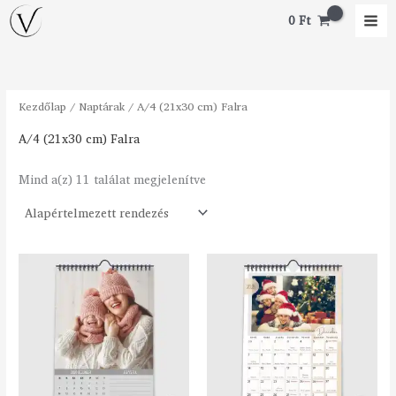
Skip
M
M
0
Ft
to
i
a
content
n
x
á
á
Kezdőlap
/
Naptárak
/ A/4 (21x30 cm) Falra
r
r
A/4 (21x30 cm) Falra
Mind a(z) 11 találat megjelenítve