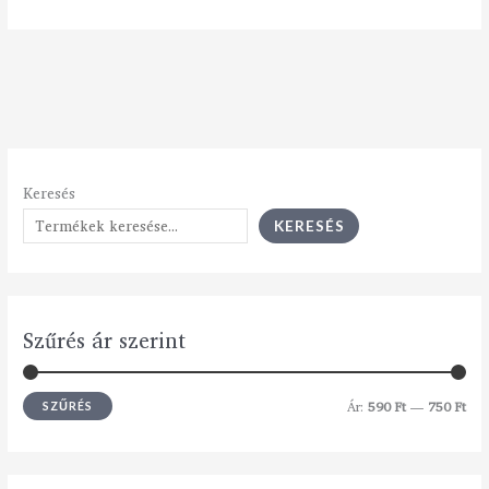
Keresés
KERESÉS
Szűrés ár szerint
Ár:
590 Ft
—
750 Ft
SZŰRÉS