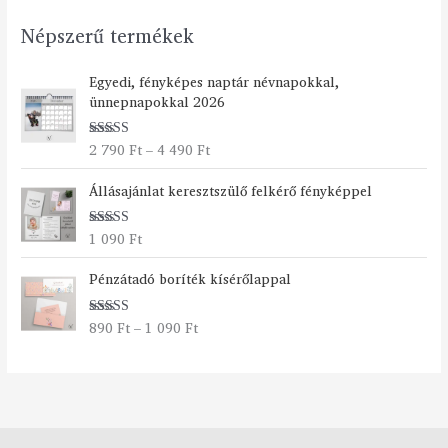
Népszerű termékek
Á
Egyedi, fényképes naptár névnapokkal,
r
ünnepnapokkal 2026
t
a
2 790
Ft
–
4 490
Ft
Értékelés:
r
5.00
/ 5
t
Állásajánlat keresztszülő felkérő fényképpel
o
m
á
1 090
Ft
Értékelés:
n
5.00
/ 5
Á
y
Pénzátadó boríték kísérőlappal
r
:
t
2
890
Ft
–
1 090
Ft
Értékelés:
a
7
5.00
/ 5
r
9
t
0
o
m
F
á
t