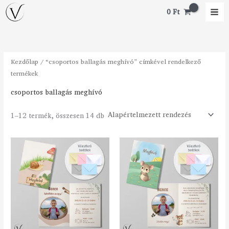
Skip
M
M
0
Ft
to
i
a
content
n
x
á
á
Kezdőlap
/ “csoportos ballagás meghívó” címkével rendelkező
r
r
termékek
csoportos ballagás meghívó
1–12 termék, összesen 14 db