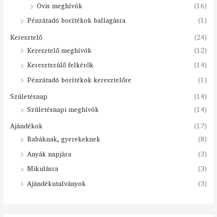
Ovis meghívók
(16)
Pénzátadó borítékok ballagásra
(1)
Keresztelő
(24)
Keresztelő meghívók
(12)
Keresztszülő felkérők
(14)
Pénzátadó borítékok keresztelőre
(1)
Születésnap
(14)
Születésnapi meghívók
(14)
Ajándékok
(17)
Babáknak, gyerekeknek
(8)
Anyák napjára
(3)
Mikulásra
(3)
Ajándékutalványok
(3)