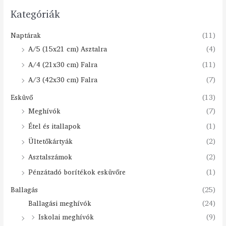
Kategóriák
Naptárak
(11)
A/5 (15x21 cm) Asztalra
(4)
A/4 (21x30 cm) Falra
(11)
A/3 (42x30 cm) Falra
(7)
Esküvő
(13)
Meghívók
(7)
Étel és itallapok
(1)
Ültetőkártyák
(2)
Asztalszámok
(2)
Pénzátadó borítékok esküvőre
(1)
Ballagás
(25)
Ballagási meghívók
(24)
Iskolai meghívók
(9)