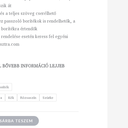
szik át
és a teljes szöveg cserélhető
 passzoló borítékok is rendelhetők, a
 borítékra értendők
endelése esetén keress fel egyéni
isztra.com
 BŐVEBB INFORMÁCIÓ LEJJEB
oríték
ga
Kék
Rózsaszín
Szürke
SÁRBA TESZEM