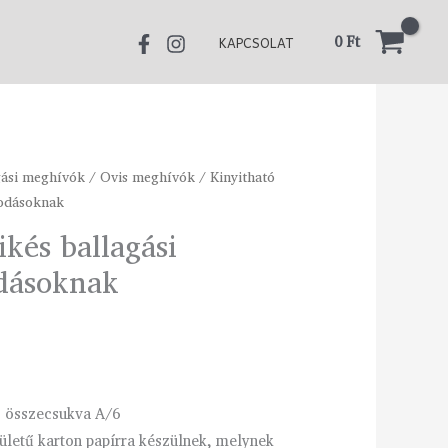
750 Ft
0
Ft
KAPCSOLAT
gási meghívók
tartomány:
/
Ovis meghívók
/ Kinyitható
vodásoknak
0 Ft
ikés ballagási
dásoknak
0 Ft
, összecsukva A/6
ületű karton papírra készülnek, melynek