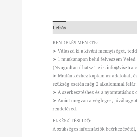
Leírás
Vélemények (0)
RENDELÉS MENETE:
➤ Válaszd ki a kívánt mennyiséget, ted
➤ 1 munkanapon belül felveszem Veled a
(Nyugodtan írhatsz Te is: info@visztra.
➤ Miután kézhez kaptam az adatokat, és 
szükség esetén még 2 alkalommal felár 
➤ A szerkesztéshez és a nyomtatáshoz cs
➤ Amint megvan a végleges, jóváhagyott 
rendelésed.
ELKÉSZÍTÉSI IDŐ:
A szükséges információk beérkezésétől,