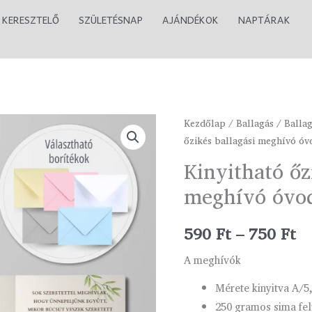
KERESZTELŐ
SZÜLETÉSNAP
AJÁNDÉKOK
NAPTÁRAK
Kinyitható
Kezdőlap
/
Ballagás
/
Balla
Ár
őzikés ballagási meghívó ó
őzikés
59
ballagási
Kinyitható őz
meghívó
-
meghívó óvo
óvodásoknak
75
mennyiség
590
Ft
–
750
Ft
A meghívók
Mérete kinyitva A/5
250 gramos sima fel