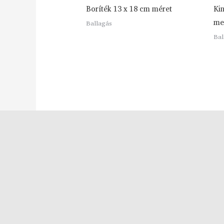
Boríték 13 x 18 cm méret
Ki
me
Ballagás
Bal