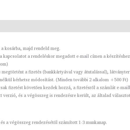
d a kosárba, majd rendeld meg.
 kapcsolatot a rendeléskor megadott e-mail címen a készítéshez
com)
megtörtént a fizetés (bankkártyával vagy átutalással), látványt
nélkül kérhetsz módosítást. (Minden további 2 alkalom +500 Ft)
ak fizetést követően kezdek hozzá, a fizetésről a számlát e-mail
verzió, és a végösszeg is rendezésre került, az általad választo
 és a végösszeg rendezésétől számított 1-3 munkanap.