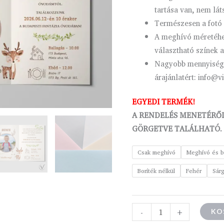
tartása van, nem lát
Természesen a fotó 
A meghívó méretéhez
választható színek a
Nagyobb mennyiség r
árajánlatért: info@v
EGYEDI TERMÉK!
A RENDELÉS MENETÉRŐL
GÖRGETVE TALÁLHATÓ.
Csak meghívó
Meghívó és b
Boríték nélkül
Fehér
Sár
-
+
KO