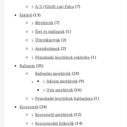
A/3 (42x30 cm) Falra
(7)
Esküvő
(13)
Meghívók
(7)
Étel és itallapok
(1)
Ültetőkártyák
(2)
Asztalszámok
(2)
Pénzátadó borítékok esküvőre
(1)
Ballagás
(25)
Ballagási meghívók
(24)
Iskolai meghívók
(9)
Ovis meghívók
(16)
Pénzátadó borítékok ballagásra
(1)
Keresztelő
(24)
Keresztelő meghívók
(12)
Keresztszülő felkérők
(14)