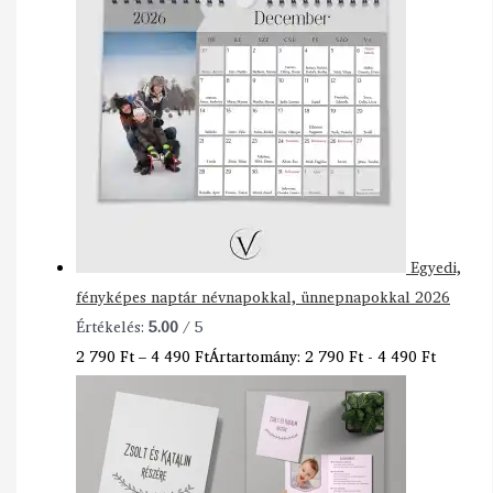
Egyedi,
fényképes naptár névnapokkal, ünnepnapokkal 2026
Értékelés:
5.00
/ 5
2 790
Ft
–
4 490
Ft
Ártartomány: 2 790 Ft - 4 490 Ft