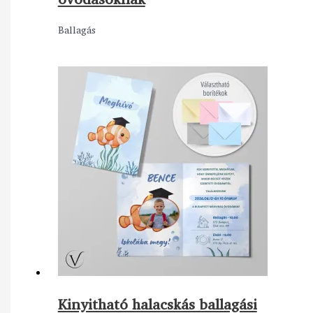
Ballagás
Kinyitható halacskás ballagási