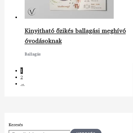
Kinyitható őzikés ballagási meghívó
óvodásoknak
Ballagás
1
2
→
Keresés