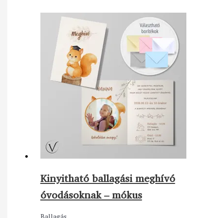
Kinyitható ballagási meghívó
óvodásoknak – mókus
Ballagás