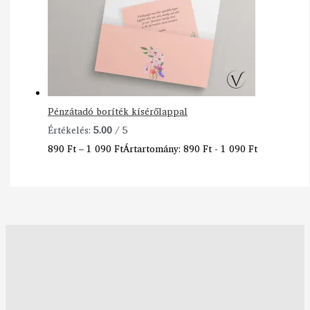
Pénzátadó boríték kísérőlappal
Értékelés:
5.00
/ 5
890
Ft
–
1 090
Ft
Ártartomány: 890 Ft - 1 090 Ft