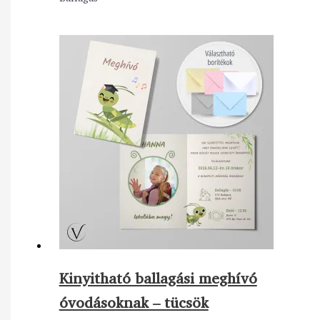
Kinyitható ballagási meghívó
óvodásoknak – tücsök