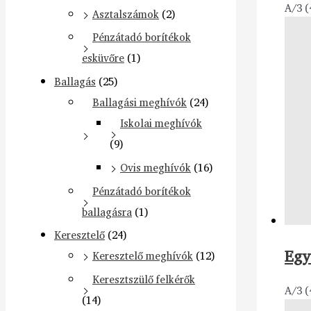
A/3 (
Asztalszámok
(2)
Pénzátadó borítékok
esküvőre
(1)
Ballagás
(25)
Ballagási meghívók
(24)
Iskolai meghívók
(9)
Ovis meghívók
(16)
Pénzátadó borítékok
ballagásra
(1)
Keresztelő
(24)
Egy
Keresztelő meghívók
(12)
Keresztszülő felkérők
A/3 (
(14)