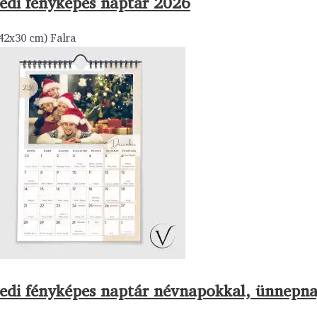
edi fényképes naptár 2026
42x30 cm) Falra
edi fényképes naptár névnapokkal, ünnepn