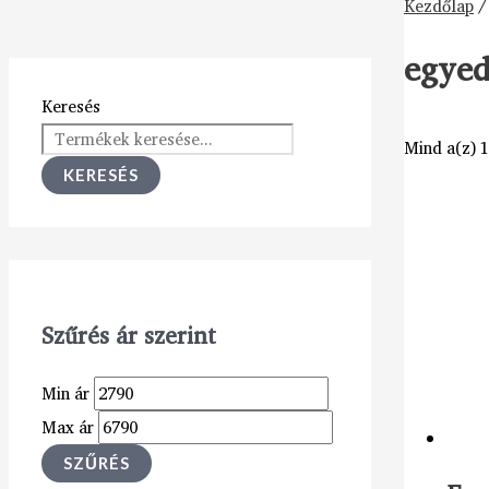
Kezdőlap
/
egyed
Keresés
Mind a(z) 1
KERESÉS
Szűrés ár szerint
Min ár
Max ár
SZŰRÉS