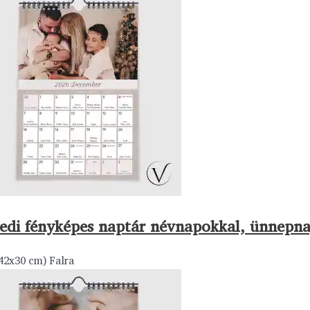
edi fényképes naptár névnapokkal, ünnepn
42x30 cm) Falra