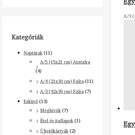
Egy
A/3 (
Kategóriák
Naptárak
(11)
A/5 (15x21 cm) Asztalra
(4)
A/4 (21x30 cm) Falra
(11)
A/3 (42x30 cm) Falra
(7)
Esküvő
(13)
Meghívók
(7)
Étel és itallapok
(1)
Egy
Ültetőkártyák
(2)