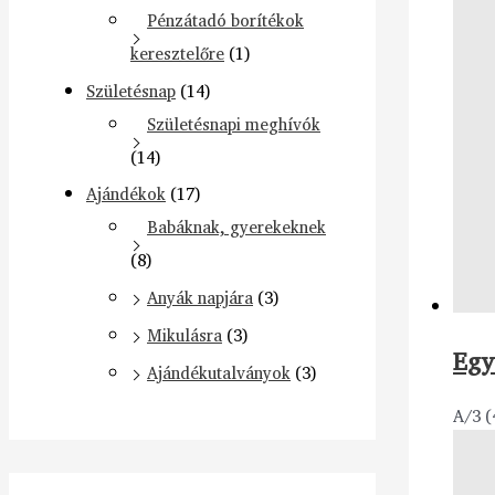
Pénzátadó borítékok
keresztelőre
(1)
Születésnap
(14)
Születésnapi meghívók
(14)
Ajándékok
(17)
Babáknak, gyerekeknek
(8)
Anyák napjára
(3)
Mikulásra
(3)
Egy
Ajándékutalványok
(3)
A/3 (