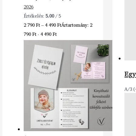
2026
Értékelés:
5.00
/ 5
2 790
Ft
–
4 490
Ft
Ártartomány: 2
790 Ft - 4 490 Ft
Egy
A/3 (