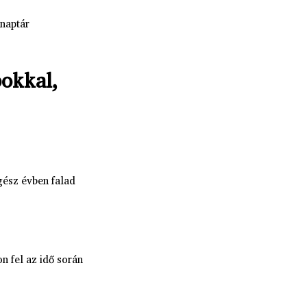
naptár
okkal,
gész évben falad
 fel az idő során