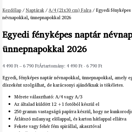
Kezdőlap
/
Naptárak
/
A/4 (21x30 cm) Falra
/ Egyedi fényképes 
névnapokkal, ünnepnapokkal 2026
Egyedi fényképes naptár névnap
ünnepnapokkal 2026
4 490
Ft
–
6 790
Ft
Ártartomány: 4 490 Ft - 6 790 Ft
Egyedi, fényképes naptár névnapokkal, ünnepnapokkal, amely e
díszeként szolgálhat, de karácsonyi ajándéknak is tökéletes.
Mérete választható: A/4 vagy A/3
Az általad küldött 12 +1 fotóból készül el
250 gramm vastagságú papírra készül, hogy ne kunkorodjon
Átlátszó műanyag előlappal, és karton hátlappal ellátva
Fekete vagy fehér fém spirállal, akasztóval