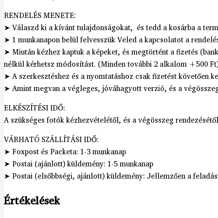
RENDELÉS MENETE:
➤ Válaszd ki a kívánt tulajdonságokat, és tedd a kosárba a ter
➤ 1 munkanapon belül felvesszük Veled a kapcsolatot a rendelés
➤ Miután kézhez kaptuk a képeket, és megtörtént a fizetés (ban
nélkül kérhetsz módosítást. (Minden további 2 alkalom +500 Ft
➤ A szerkesztéshez és a nyomtatáshoz csak fizetést követően kez
➤ Amint megvan a végleges, jóváhagyott verzió, és a végösszeg i
ELKÉSZÍTÉSI IDŐ:
A szükséges fotók kézhezvételétől, és a végösszeg rendezésétő
VÁRHATÓ SZÁLLÍTÁSI IDŐ:
➤ Foxpost és Packeta: 1-3 munkanap
➤ Postai (ajánlott) küldemény: 1-5 munkanap
➤ Postai (elsőbbségi, ajánlott) küldemény: Jellemzően a feladá
Értékelések