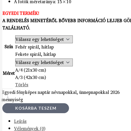
A fotók méretaránya: 15×10
EGYEDI TERMÉK!
A RENDELÉS MENETÉRŐL BŐVEBB INFORMÁCIÓ LEJJEB GÖ
TALÁLHATÓ.
Szín
Fehér spirál, hátlap
Fekete spirál, hátlap
A/4 (21x30 cm)
Méret
A/3 (42x30 cm)
Törlés
Egyedi fényképes naptár névnapokkal, ünnepnapokkal 2026
-
mennyiség
KOSÁRBA TESZEM
Leírás
Vélemények (0)