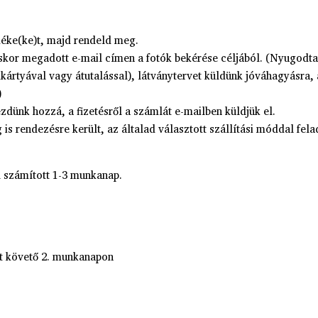
méke(ke)t, majd rendeld meg.
kor megadott e-mail címen a fotók bekérése céljából. (Nyugodtan
kkártyával vagy átutalással), látványtervet küldünk jóváhagyásra
)
dünk hozzá, a fizetésről a számlát e-mailben küldjük el.
s rendezésre került, az általad választott szállítási móddal fela
l számított 1-3 munkanap.
st követő 2. munkanapon