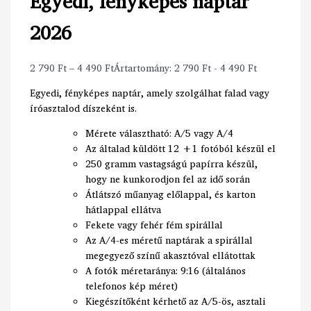
Egyedi, fényképes naptár
2026
2 790
Ft
–
4 490
Ft
Ártartomány: 2 790 Ft - 4 490 Ft
Egyedi, fényképes naptár, amely szolgálhat falad vagy
íróasztalod díszeként is.
Mérete választható: A/5 vagy A/4
Az általad küldött 12 +1 fotóból készül el
250 gramm vastagságú papírra készül,
hogy ne kunkorodjon fel az idő során
Átlátszó műanyag előlappal, és karton
hátlappal ellátva
Fekete vagy fehér fém spirállal
Az A/4-es méretű naptárak a spirállal
megegyező színű akasztóval ellátottak
A fotók méretaránya: 9:16 (általános
telefonos kép méret)
Kiegészítőként kérhető az A/5-ös, asztali