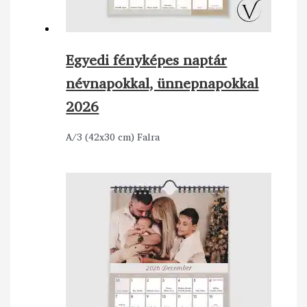
Egyedi fényképes naptár
névnapokkal, ünnepnapokkal
2026
A/3 (42x30 cm) Falra