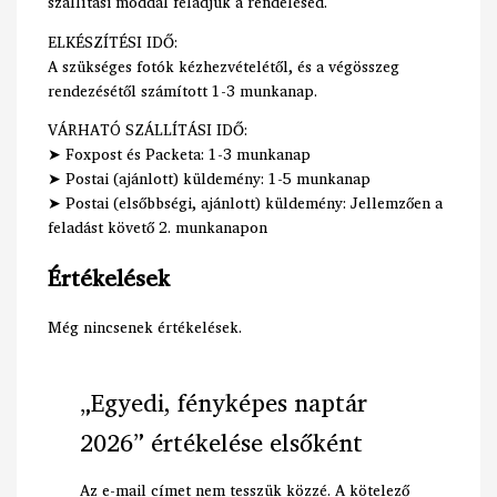
szállítási móddal feladjuk a rendelésed.
ELKÉSZÍTÉSI IDŐ:
A szükséges fotók kézhezvételétől, és a végösszeg
rendezésétől számított 1-3 munkanap.
VÁRHATÓ SZÁLLÍTÁSI IDŐ:
➤ Foxpost és Packeta: 1-3 munkanap
➤ Postai (ajánlott) küldemény: 1-5 munkanap
➤ Postai (elsőbbségi, ajánlott) küldemény: Jellemzően a
feladást követő 2. munkanapon
Értékelések
Még nincsenek értékelések.
„Egyedi, fényképes naptár
2026” értékelése elsőként
Az e-mail címet nem tesszük közzé.
A kötelező