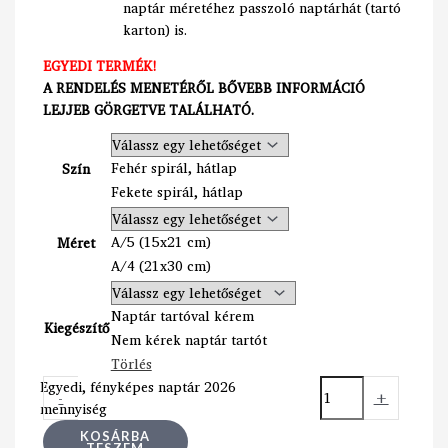
naptár méretéhez passzoló naptárhát (tartó
karton) is.
EGYEDI TERMÉK!
A RENDELÉS MENETÉRŐL BŐVEBB INFORMÁCIÓ
LEJJEB GÖRGETVE TALÁLHATÓ.
Fehér spirál, hátlap
Szín
Fekete spirál, hátlap
A/5 (15x21 cm)
Méret
A/4 (21x30 cm)
Naptár tartóval kérem
Kiegészítő
Nem kérek naptár tartót
Törlés
Egyedi, fényképes naptár 2026
-
+
mennyiség
KOSÁRBA
TESZEM