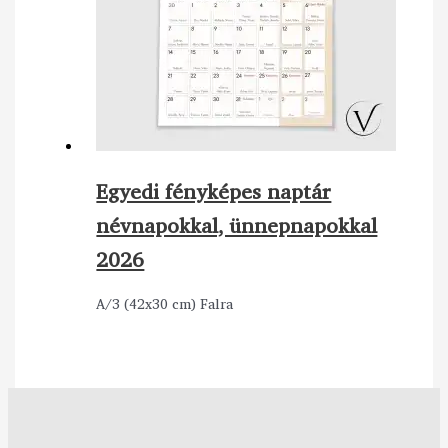
Egyedi fényképes naptár
névnapokkal, ünnepnapokkal
2026
A/3 (42x30 cm) Falra