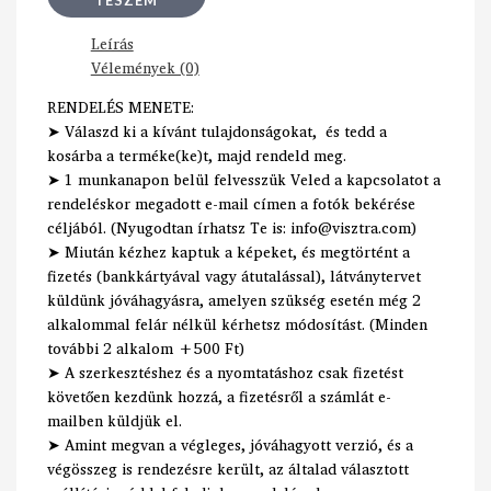
Leírás
Vélemények (0)
RENDELÉS MENETE:
➤ Válaszd ki a kívánt tulajdonságokat, és tedd a
kosárba a terméke(ke)t, majd rendeld meg.
➤ 1 munkanapon belül felvesszük Veled a kapcsolatot a
rendeléskor megadott e-mail címen a fotók bekérése
céljából. (Nyugodtan írhatsz Te is: info@visztra.com)
➤ Miután kézhez kaptuk a képeket, és megtörtént a
fizetés (bankkártyával vagy átutalással), látványtervet
küldünk jóváhagyásra, amelyen szükség esetén még 2
alkalommal felár nélkül kérhetsz módosítást. (Minden
további 2 alkalom +500 Ft)
➤ A szerkesztéshez és a nyomtatáshoz csak fizetést
követően kezdünk hozzá, a fizetésről a számlát e-
mailben küldjük el.
➤ Amint megvan a végleges, jóváhagyott verzió, és a
végösszeg is rendezésre került, az általad választott