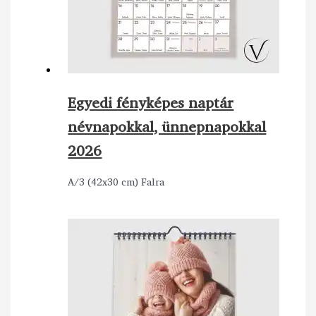
Egyedi fényképes naptár
névnapokkal, ünnepnapokkal
2026
A/3 (42x30 cm) Falra