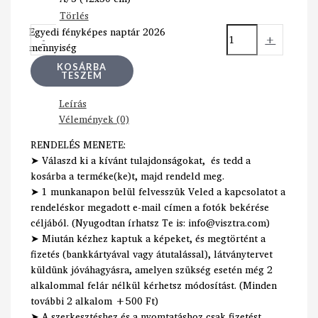
Törlés
Egyedi fényképes naptár 2026
-
+
mennyiség
KOSÁRBA
TESZEM
Leírás
Vélemények (0)
RENDELÉS MENETE:
➤ Válaszd ki a kívánt tulajdonságokat, és tedd a
kosárba a terméke(ke)t, majd rendeld meg.
➤ 1 munkanapon belül felvesszük Veled a kapcsolatot a
rendeléskor megadott e-mail címen a fotók bekérése
céljából. (Nyugodtan írhatsz Te is: info@visztra.com)
➤ Miután kézhez kaptuk a képeket, és megtörtént a
fizetés (bankkártyával vagy átutalással), látványtervet
küldünk jóváhagyásra, amelyen szükség esetén még 2
alkalommal felár nélkül kérhetsz módosítást. (Minden
további 2 alkalom +500 Ft)
➤ A szerkesztéshez és a nyomtatáshoz csak fizetést