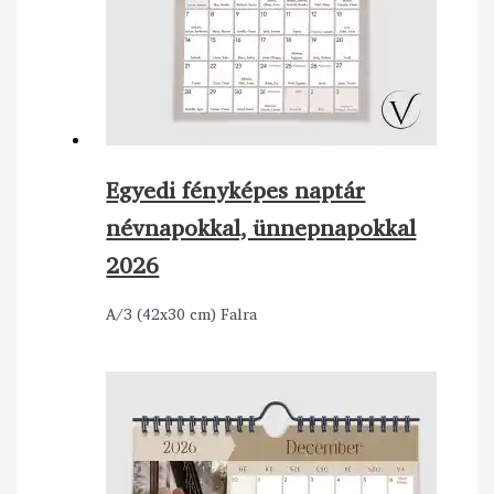
Egyedi fényképes naptár
névnapokkal, ünnepnapokkal
2026
A/3 (42x30 cm) Falra