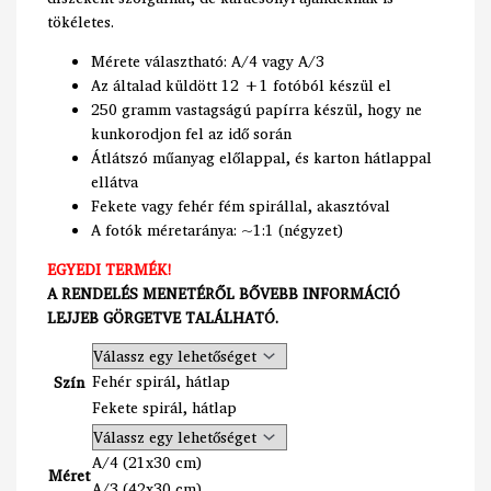
tökéletes.
Mérete választható: A/4 vagy A/3
Az általad küldött 12 +1 fotóból készül el
250 gramm vastagságú papírra készül, hogy ne
kunkorodjon fel az idő során
Átlátszó műanyag előlappal, és karton hátlappal
ellátva
Fekete vagy fehér fém spirállal, akasztóval
A fotók méretaránya: ~1:1 (négyzet)
EGYEDI TERMÉK!
A RENDELÉS MENETÉRŐL BŐVEBB INFORMÁCIÓ
LEJJEB GÖRGETVE TALÁLHATÓ.
Fehér spirál, hátlap
Szín
Fekete spirál, hátlap
A/4 (21x30 cm)
Méret
A/3 (42x30 cm)