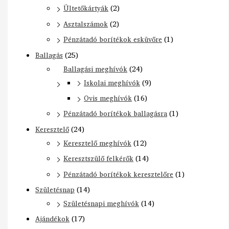
Ültetőkártyák
(2)
Asztalszámok
(2)
Pénzátadó borítékok esküvőre
(1)
Ballagás
(25)
Ballagási meghívók
(24)
Iskolai meghívók
(9)
Ovis meghívók
(16)
Pénzátadó borítékok ballagásra
(1)
Keresztelő
(24)
Keresztelő meghívók
(12)
Keresztszülő felkérők
(14)
Pénzátadó borítékok keresztelőre
(1)
Születésnap
(14)
Születésnapi meghívók
(14)
Ajándékok
(17)