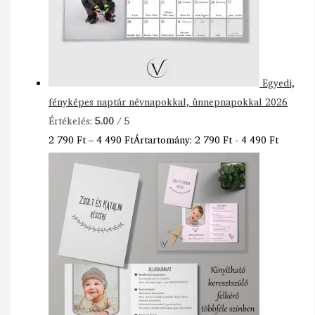
Egyedi,
fényképes naptár névnapokkal, ünnepnapokkal 2026
Értékelés:
5.00
/ 5
2 790
Ft
–
4 490
Ft
Ártartomány: 2 790 Ft - 4 490 Ft