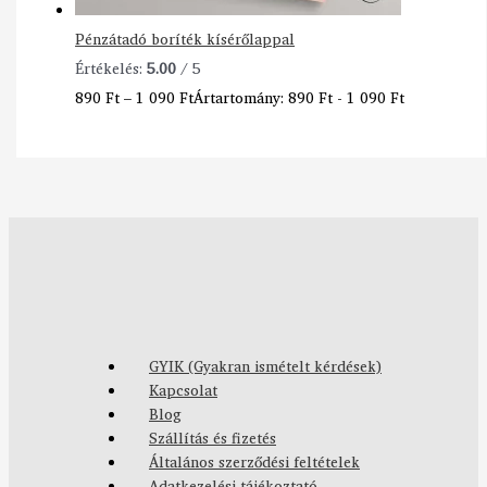
Pénzátadó boríték kísérőlappal
Értékelés:
5.00
/ 5
890
Ft
–
1 090
Ft
Ártartomány: 890 Ft - 1 090 Ft
GYIK (Gyakran ismételt kérdések)
Kapcsolat
Blog
Szállítás és fizetés
Általános szerződési feltételek
Adatkezelési tájékoztató