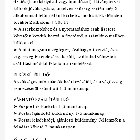
fizetés (bankkártyával vagy átutalással), látványtervet
küldök jóváhagyásra, amelyen szükség esetén még 2
alkalommal felár nélkül kérhetsz módosítást. (Minden
további 2 alkalom +500 Ft)
➤ A szerkesztéshez és a nyomtatáshoz csak fizetést
követően kezdek hozzá, a fizetésről a számlát e-mailben
küldöm el.
➤ Amint megvan a végleges, jóváhagyott verzió, és a
végösszeg is rendezésre került, az általad választott
szállítási móddal feladom a rendelésed.
ELKÉSZÍTÉSI IDŐ:
A szükséges információk beérkezésétől, és a végösszeg
rendezésétől számított 1-3 munkanap.
VÁRHATÓ SZÁLLÍTÁSI IDŐ:
➤ Foxpost és Packeta: 1-3 munkanap
➤ Postai (ajánlott) küldemény: 1-5 munkanap
➤ Postai (elsőbbségi, ajánlott) küldemény: Jellemzően a
feladást követő 2. munkanapon