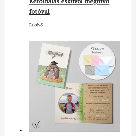
Kétoldalas esküvői meghívó
fotóval
Esküvő