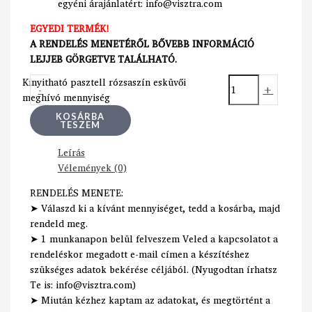
egyéni árajánlatért: info@visztra.com
EGYEDI TERMÉK!
A RENDELÉS MENETÉRŐL BŐVEBB INFORMÁCIÓ
LEJJEB GÖRGETVE TALÁLHATÓ.
Kinyitható pasztell rózsaszín esküvői
-
+
meghívó mennyiség
KOSÁRBA
TESZEM
Leírás
Vélemények (0)
RENDELÉS MENETE:
➤ Válaszd ki a kívánt mennyiséget, tedd a kosárba, majd
rendeld meg.
➤ 1 munkanapon belül felveszem Veled a kapcsolatot a
rendeléskor megadott e-mail címen a készítéshez
szükséges adatok bekérése céljából. (Nyugodtan írhatsz
Te is: info@visztra.com)
➤ Miután kézhez kaptam az adatokat, és megtörtént a