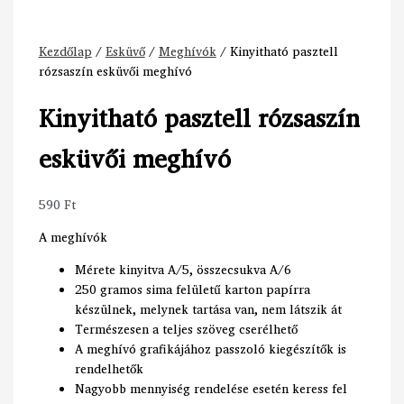
Kezdőlap
/
Esküvő
/
Meghívók
/ Kinyitható pasztell
rózsaszín esküvői meghívó
Kinyitható pasztell rózsaszín
esküvői meghívó
590
Ft
A meghívók
Mérete kinyitva A/5, összecsukva A/6
250 gramos sima felületű karton papírra
készülnek, melynek tartása van, nem látszik át
Természesen a teljes szöveg cserélhető
A meghívó grafikájához passzoló kiegészítők is
rendelhetők
Nagyobb mennyiség rendelése esetén keress fel