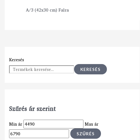
A/3 (42x30 cm) Falra
Keresés
KERESÉS
Szűrés ár szerint
Min ár
Max ár
SZŰRÉS