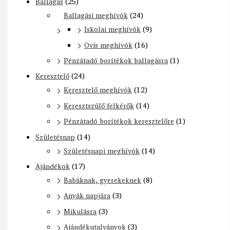
Ballagás
(25)
Ballagási meghívók
(24)
Iskolai meghívók
(9)
Ovis meghívók
(16)
Pénzátadó borítékok ballagásra
(1)
Keresztelő
(24)
Keresztelő meghívók
(12)
Keresztszülő felkérők
(14)
Pénzátadó borítékok keresztelőre
(1)
Születésnap
(14)
Születésnapi meghívók
(14)
Ajándékok
(17)
Babáknak, gyerekeknek
(8)
Anyák napjára
(3)
Mikulásra
(3)
Ajándékutalványok
(3)