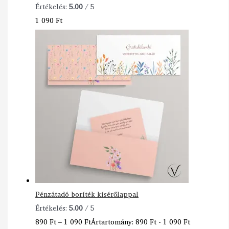
Értékelés:
5.00
/ 5
1 090
Ft
Pénzátadó boríték kísérőlappal
Értékelés:
5.00
/ 5
890
Ft
–
1 090
Ft
Ártartomány: 890 Ft - 1 090 Ft