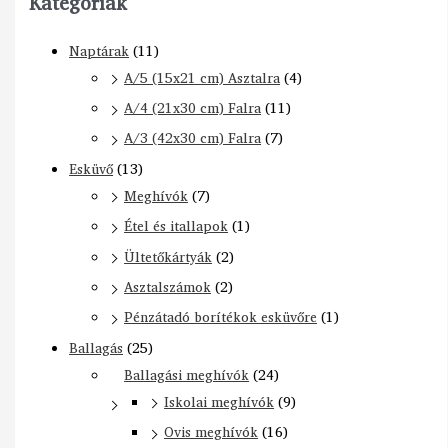
Kategóriák
Naptárak
(11)
A/5 (15x21 cm) Asztalra
(4)
A/4 (21x30 cm) Falra
(11)
A/3 (42x30 cm) Falra
(7)
Esküvő
(13)
Meghívók
(7)
Étel és itallapok
(1)
Ültetőkártyák
(2)
Asztalszámok
(2)
Pénzátadó borítékok esküvőre
(1)
Ballagás
(25)
Ballagási meghívók
(24)
Iskolai meghívók
(9)
Ovis meghívók
(16)