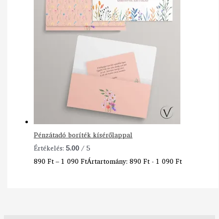
Pénzátadó boríték kísérőlappal
Értékelés:
5.00
/ 5
890
Ft
–
1 090
Ft
Ártartomány: 890 Ft - 1 090 Ft