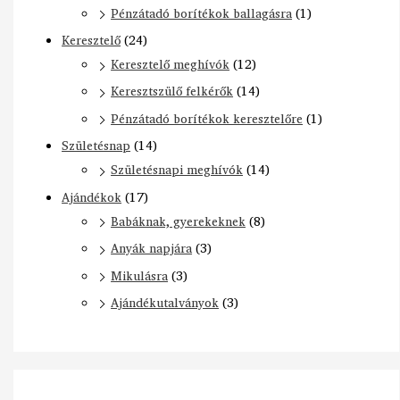
Pénzátadó borítékok ballagásra
(1)
Keresztelő
(24)
Keresztelő meghívók
(12)
Keresztszülő felkérők
(14)
Pénzátadó borítékok keresztelőre
(1)
Születésnap
(14)
Születésnapi meghívók
(14)
Ajándékok
(17)
Babáknak, gyerekeknek
(8)
Anyák napjára
(3)
Mikulásra
(3)
Ajándékutalványok
(3)