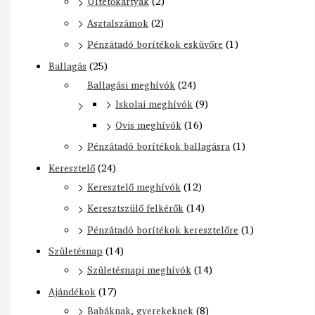
Ültetőkártyák
(2)
Asztalszámok
(2)
Pénzátadó borítékok esküvőre
(1)
Ballagás
(25)
Ballagási meghívók
(24)
Iskolai meghívók
(9)
Ovis meghívók
(16)
Pénzátadó borítékok ballagásra
(1)
Keresztelő
(24)
Keresztelő meghívók
(12)
Keresztszülő felkérők
(14)
Pénzátadó borítékok keresztelőre
(1)
Születésnap
(14)
Születésnapi meghívók
(14)
Ajándékok
(17)
Babáknak, gyerekeknek
(8)