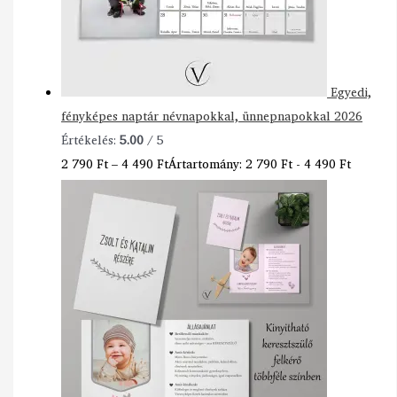
Egyedi,
fényképes naptár névnapokkal, ünnepnapokkal 2026
Értékelés:
5.00
/ 5
2 790
Ft
–
4 490
Ft
Ártartomány: 2 790 Ft - 4 490 Ft