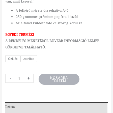
van, amit keresel!
A felkérő mérete összehajtva A/6
250 grammos prémium papírra készül
Az általad küldött fotó és szöveg kerül rá
EGYEDI TERMÉK!
A RENDELÉS MENETÉRŐL BŐVEBB INFORMÁCIÓ LEJJEB
GÖRGETVE TALÁLHATÓ.
Őzikés
Zsiráfos
-
+
KOSÁRBA
TESZEM
Leírás