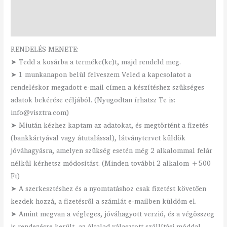
További információk
Vélemények (0)
RENDELÉS MENETE:
➤ Tedd a kosárba a terméke(ke)t, majd rendeld meg.
➤ 1 munkanapon belül felveszem Veled a kapcsolatot a
rendeléskor megadott e-mail címen a készítéshez szükséges
adatok bekérése céljából. (Nyugodtan írhatsz Te is:
info@visztra.com)
➤ Miután kézhez kaptam az adatokat, és megtörtént a fizetés
(bankkártyával vagy átutalással), látványtervet küldök
jóváhagyásra, amelyen szükség esetén még 2 alkalommal felár
nélkül kérhetsz módosítást. (Minden további 2 alkalom +500
Ft)
➤ A szerkesztéshez és a nyomtatáshoz csak fizetést követően
kezdek hozzá, a fizetésről a számlát e-mailben küldöm el.
➤ Amint megvan a végleges, jóváhagyott verzió, és a végösszeg
is rendezésre került, az általad választott szállítási móddal