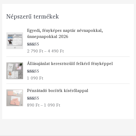
Népszerű termékek
Á
Egyedi, fényképes naptár névnapokkal,
r
ünnepnapokkal 2026
t
a
2 790
Ft
–
4 490
Ft
Értékelés:
r
5.00
/ 5
t
Állásajánlat keresztszülő felkérő fényképpel
o
m
á
1 090
Ft
Értékelés:
n
5.00
/ 5
Á
y
Pénzátadó boríték kísérőlappal
r
:
t
2
890
Ft
–
1 090
Ft
Értékelés:
a
7
5.00
/ 5
r
9
t
0
o
m
F