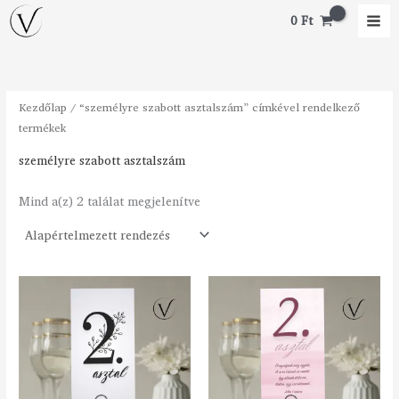
Skip
0
Ft
to
content
Kezdőlap
/ “személyre szabott asztalszám” címkével rendelkező
termékek
személyre szabott asztalszám
Mind a(z) 2 találat megjelenítve