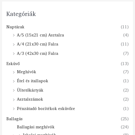
Kategóriák
Naptárak
(11)
A/5 (15x21 cm) Asztalra
(4)
A/4 (21x30 cm) Falra
(11)
A/3 (42x30 cm) Falra
(7)
Esküvő
(13)
Meghívók
(7)
Étel és itallapok
(1)
Ültetőkártyák
(2)
Asztalszámok
(2)
Pénzátadó borítékok esküvőre
(1)
Ballagás
(25)
Ballagási meghívók
(24)