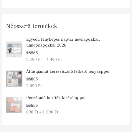
Népszerű termékek
Á
Egyedi, fényképes naptár névnapokkal,
r
ünnepnapokkal 2026
t
a
2 790
Ft
–
4 490
Ft
Értékelés:
r
5.00
/ 5
t
Állásajánlat keresztszülő felkérő fényképpel
o
m
á
1 090
Ft
Értékelés:
n
5.00
/ 5
Á
y
Pénzátadó boríték kísérőlappal
r
:
t
2
890
Ft
–
1 090
Ft
Értékelés:
a
7
5.00
/ 5
r
9
t
0
o