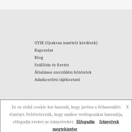
m
F
á
t
n
-
y
4
:
4
8
9
9
0
GYIK (Gyakran ismételt kérdések)
0
Kapcsolat
F
F
Blog
t
t
Szállítás és fizetés
-
Általános szerződési feltételek
1
Adatkezelési tájékoztató
0
9
0
F
Ez az oldal cookie-kat használ, hogy javítsa a felhasználói
X
t
Copyright © 2023-2026 Visztra. Powered by Visztra.
élményt. Feltételezzük, hogy amikor weblapunkat használja,
elfogadja ezeket az irányelveket.
Elfogadás
Irányelvek
megtekintése