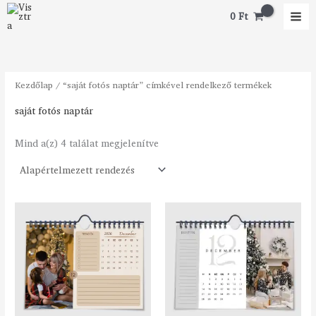
Skip
M
M
0
Ft
to
i
a
content
n
x
á
á
Kezdőlap
/ “saját fotós naptár” címkével rendelkező termékek
r
r
saját fotós naptár
Mind a(z) 4 találat megjelenítve