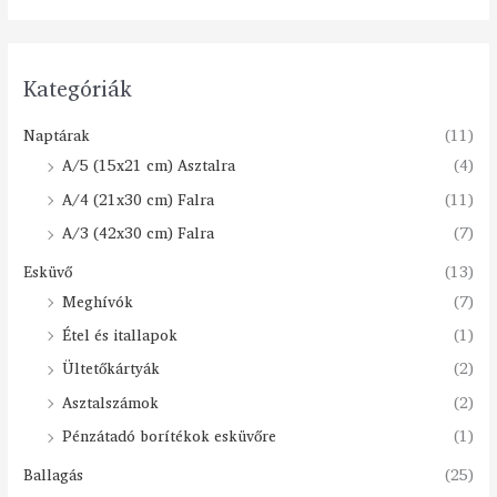
Kategóriák
Naptárak
(11)
A/5 (15x21 cm) Asztalra
(4)
A/4 (21x30 cm) Falra
(11)
A/3 (42x30 cm) Falra
(7)
Esküvő
(13)
Meghívók
(7)
Étel és itallapok
(1)
Ültetőkártyák
(2)
Asztalszámok
(2)
Pénzátadó borítékok esküvőre
(1)
Ballagás
(25)