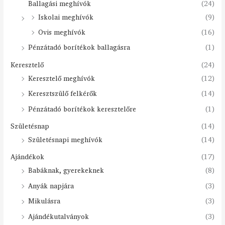
Ballagási meghívók
(24)
Iskolai meghívók
(9)
Ovis meghívók
(16)
Pénzátadó borítékok ballagásra
(1)
Keresztelő
(24)
Keresztelő meghívók
(12)
Keresztszülő felkérők
(14)
Pénzátadó borítékok keresztelőre
(1)
Születésnap
(14)
Születésnapi meghívók
(14)
Ajándékok
(17)
Babáknak, gyerekeknek
(8)
Anyák napjára
(3)
Mikulásra
(3)
Ajándékutalványok
(3)