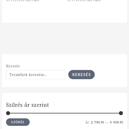
Keresés
KERESÉS
Szűrés ár szerint
Ár:
2 790 Ft
—
4 490 Ft
SZŰRÉS