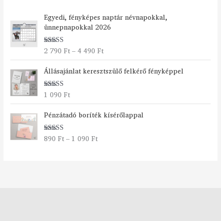
Á
Egyedi, fényképes naptár névnapokkal,
r
ünnepnapokkal 2026
t
a
2 790
Ft
–
4 490
Ft
Értékelés:
r
5.00
/ 5
t
Állásajánlat keresztszülő felkérő fényképpel
o
m
á
1 090
Ft
Értékelés:
n
5.00
/ 5
Á
y
Pénzátadó boríték kísérőlappal
r
:
t
2
890
Ft
–
1 090
Ft
Értékelés:
a
7
5.00
/ 5
r
9
t
0
o
m
F
á
t
n
-
y
4
:
4