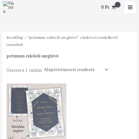
Skip
0
Ft
to
content
Kezdőlap
/ “prémium esküvői meghívó” címkével rendelkező
termékek
prémium esküvői meghívó
Összesen 1 találat