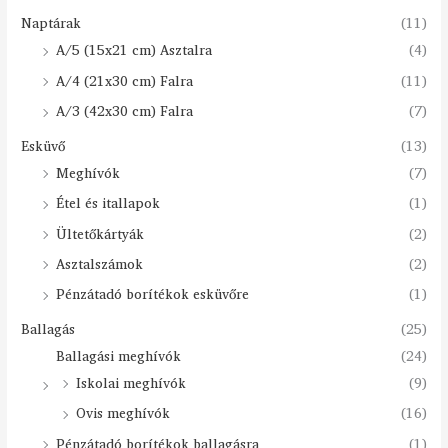
Naptárak
(11)
A/5 (15x21 cm) Asztalra
(4)
A/4 (21x30 cm) Falra
(11)
A/3 (42x30 cm) Falra
(7)
Esküvő
(13)
Meghívók
(7)
Étel és itallapok
(1)
Ültetőkártyák
(2)
Asztalszámok
(2)
Pénzátadó borítékok esküvőre
(1)
Ballagás
(25)
Ballagási meghívók
(24)
Iskolai meghívók
(9)
Ovis meghívók
(16)
Pénzátadó borítékok ballagásra
(1)