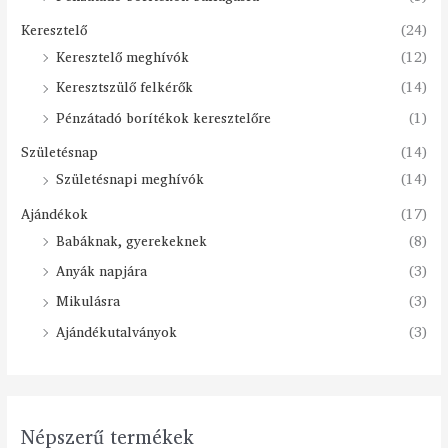
Keresztelő
(24)
Keresztelő meghívók
(12)
Keresztszülő felkérők
(14)
Pénzátadó borítékok keresztelőre
(1)
Születésnap
(14)
Születésnapi meghívók
(14)
Ajándékok
(17)
Babáknak, gyerekeknek
(8)
Anyák napjára
(3)
Mikulásra
(3)
Ajándékutalványok
(3)
Népszerű termékek