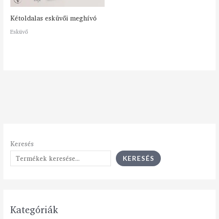
Kétoldalas esküvői meghívó
Esküvő
Keresés
KERESÉS
Kategóriák