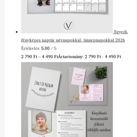
Egyedi,
fényképes naptár névnapokkal, ünnepnapokkal 2026
Értékelés:
5.00
/ 5
2 790
Ft
–
4 490
Ft
Ártartomány: 2 790 Ft - 4 490 Ft