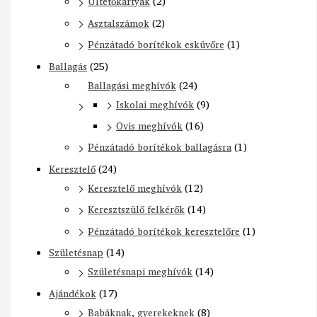
Ültetőkártyák
(2)
Asztalszámok
(2)
Pénzátadó borítékok esküvőre
(1)
Ballagás
(25)
Ballagási meghívók
(24)
Iskolai meghívók
(9)
Ovis meghívók
(16)
Pénzátadó borítékok ballagásra
(1)
Keresztelő
(24)
Keresztelő meghívók
(12)
Keresztszülő felkérők
(14)
Pénzátadó borítékok keresztelőre
(1)
Születésnap
(14)
Születésnapi meghívók
(14)
Ajándékok
(17)
Babáknak, gyerekeknek
(8)