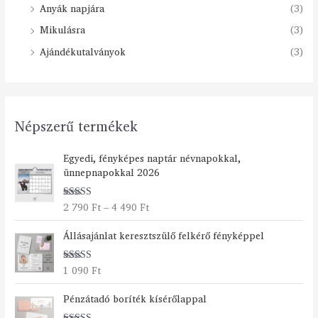
Anyák napjára
(3)
Mikulásra
(3)
Ajándékutalványok
(3)
Népszerű termékek
Á
Egyedi, fényképes naptár névnapokkal,
r
ünnepnapokkal 2026
t
a
2 790
Ft
–
4 490
Ft
Értékelés:
r
5.00
/ 5
t
Állásajánlat keresztszülő felkérő fényképpel
o
m
á
1 090
Ft
Értékelés:
n
5.00
/ 5
Á
y
Pénzátadó boríték kísérőlappal
r
: