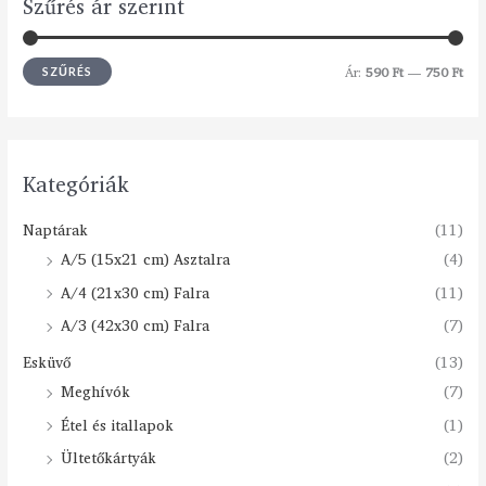
Szűrés ár szerint
Ár:
590 Ft
—
750 Ft
SZŰRÉS
Kategóriák
Naptárak
(11)
A/5 (15x21 cm) Asztalra
(4)
A/4 (21x30 cm) Falra
(11)
A/3 (42x30 cm) Falra
(7)
Esküvő
(13)
Meghívók
(7)
Étel és itallapok
(1)
Ültetőkártyák
(2)