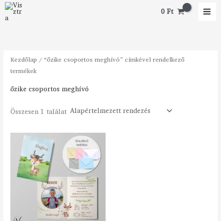
Skip
M
M
0
Ft
to
i
a
content
n
x
á
á
Kezdőlap
/ “őzike csoportos meghívó” címkével rendelkező
r
r
termékek
őzike csoportos meghívó
Összesen 1 találat