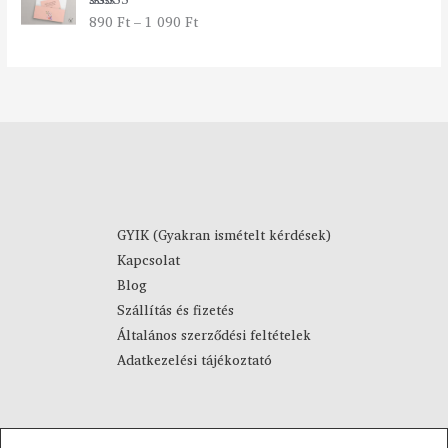
t
2
890
Ft
–
1 090
Ft
Értékelés:
a
7
5.00
/ 5
r
9
t
0
o
m
F
á
t
n
-
y
4
:
4
8
9
9
0
GYIK (Gyakran ismételt kérdések)
0
Kapcsolat
F
F
Blog
t
t
Szállítás és fizetés
-
Általános szerződési feltételek
1
Adatkezelési tájékoztató
0
9
0
F