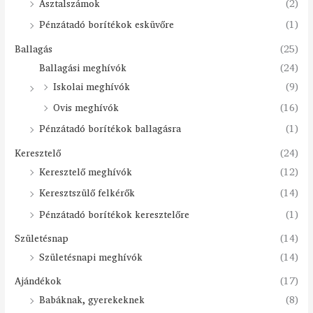
Asztalszámok
(2)
Pénzátadó borítékok esküvőre
(1)
Ballagás
(25)
Ballagási meghívók
(24)
Iskolai meghívók
(9)
Ovis meghívók
(16)
Pénzátadó borítékok ballagásra
(1)
Keresztelő
(24)
Keresztelő meghívók
(12)
Keresztszülő felkérők
(14)
Pénzátadó borítékok keresztelőre
(1)
Születésnap
(14)
Születésnapi meghívók
(14)
Ajándékok
(17)
Babáknak, gyerekeknek
(8)