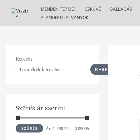
Skip
M
M
MINDEN TERMÉK
ESKÜVŐ
BALLAGÁS
to
i
a
AJÁNDÉKUTALVÁNYOK
content
n
x
á
á
r
r
Keresés
KERESÉS
Szűrés ár szerint
Ár:
1 490 Ft
—
2 090 Ft
SZŰRÉS