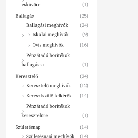
esküvőre
(1)
Ballagás
(25)
Ballagási meghívók
(24)
Iskolai meghívók
(9)
Ovis meghívók
(16)
Pénzátadó borítékok
ballagásra
(1)
Keresztelő
(24)
Keresztelő meghívók
(12)
Keresztszülő felkérők
(14)
Pénzátadó borítékok
keresztelőre
(1)
Születésnap
(14)
Születésnapi meghívók
(14)