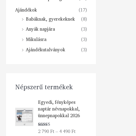
Ajándékok
(17)
Babáknak, gyerekeknek
(8)
Anyák napjára
(3)
Mikulásra
(3)
Ajándékutalványok
(3)
Népszerű termékek
Á
Egyedi, fényképes
r
naptár névnapokkal,
t
ünnepnapokkal 2026
a
r
2 790
Ft
–
4 490
Ft
Értékelés:
t
5.00
/ 5