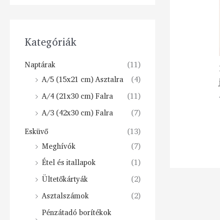
Kategóriák
Naptárak
(11)
A/5 (15x21 cm) Asztalra
(4)
A/4 (21x30 cm) Falra
(11)
A/3 (42x30 cm) Falra
(7)
Esküvő
(13)
Meghívók
(7)
Étel és itallapok
(1)
Ültetőkártyák
(2)
Asztalszámok
(2)
Pénzátadó borítékok