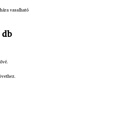
hára vasalható
 db
tővé.
övethez.