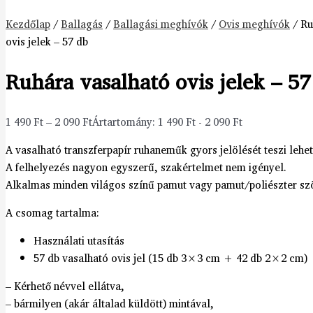
Kezdőlap
/
Ballagás
/
Ballagási meghívók
/
Ovis meghívók
/ Ru
ovis jelek – 57 db
Ruhára vasalható ovis jelek – 57
1 490
Ft
–
2 090
Ft
Ártartomány: 1 490 Ft - 2 090 Ft
A vasalható transzferpapír ruhaneműk gyors jelölését teszi lehe
A felhelyezés nagyon egyszerű, szakértelmet nem igényel.
Alkalmas minden világos színű pamut vagy pamut/poliészter sz
A csomag tartalma:
Használati utasítás
57 db vasalható ovis jel (15 db 3×3 cm + 42 db 2×2 cm)
– Kérhető névvel ellátva,
– bármilyen (akár általad küldött) mintával,