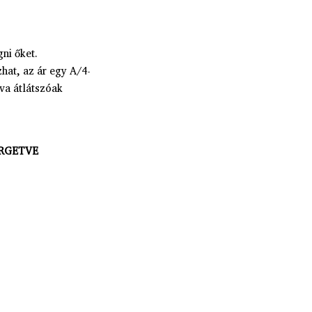
ni őket.
hat, az ár egy A/4-
lva átlátszóak
RGETVE