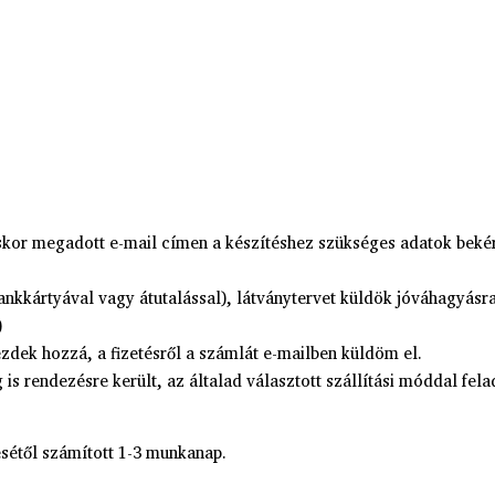
kor megadott e-mail címen a készítéshez szükséges adatok bekéré
ankkártyával vagy átutalással), látványtervet küldök jóváhagyás
)
zdek hozzá, a fizetésről a számlát e-mailben küldöm el.
s rendezésre került, az általad választott szállítási móddal fel
sétől számított 1-3 munkanap.