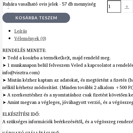
Ruhára vasalható ovis jelek - 57 db mennyiség
-
+
KOSÁRBA TESZEM
Leírás
Vélemények (0)
RENDELÉS MENETE:
➤ Tedd a kosárba a terméke(ke)t, majd rendeld meg.
➤ 1 munkanapon belül felveszem Veled a kapcsolatot a rendelés
info@visztra.com)
➤ Miután kézhez kaptam az adatokat, és megtörtént a fizetés (b
nélkül kérhetsz módosítást. (Minden további 2 alkalom +500 Ft
➤ A szerkesztéshez és a nyomtatáshoz csak fizetést követően ke
➤ Amint megvan a végleges, jóváhagyott verzió, és a végösszeg i
ELKÉSZÍTÉSI IDŐ:
A szükséges információk beérkezésétől, és a végösszeg rendezé