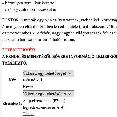
– bármilyen színű kör kerettel
– akár egyedi elrendezéssel is
FONTOS!
A minták egy A/4-es íven vannak, Neked kell körbevág
Amennyiben eltérő méretben kéred a jeleket, a darabszám változ
es ívre vonatkozik. A fehér, vagy nagyon világos részek felvasa
lesznek a harmadik fotón látható módon.
EGYEDI TERMÉK!
A RENDELÉS MENETÉRŐL BŐVEBB INFORMÁCIÓ LEJJEB GÖ
TALÁLHATÓ.
Név
Név nélkül
Névvel
Alap elrendezés (57 db)
Elrendezés
Egyedi elrendezés A/4
Törlés