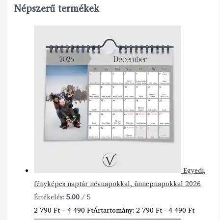
Népszerű termékek
Egyedi,
fényképes naptár névnapokkal, ünnepnapokkal 2026
Értékelés:
5.00
/ 5
2 790
Ft
–
4 490
Ft
Ártartomány: 2 790 Ft - 4 490 Ft