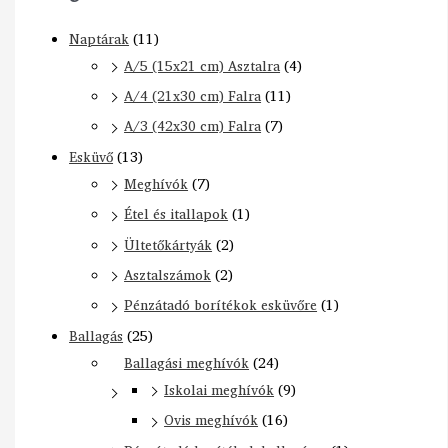
Naptárak
(11)
A/5 (15x21 cm) Asztalra
(4)
A/4 (21x30 cm) Falra
(11)
A/3 (42x30 cm) Falra
(7)
Esküvő
(13)
Meghívók
(7)
Étel és itallapok
(1)
Ültetőkártyák
(2)
Asztalszámok
(2)
Pénzátadó borítékok esküvőre
(1)
Ballagás
(25)
Ballagási meghívók
(24)
Iskolai meghívók
(9)
Ovis meghívók
(16)