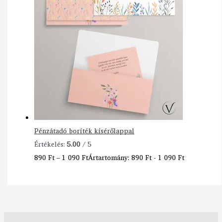
Pénzátadó boríték kísérőlappal
Értékelés:
5.00
/ 5
890
Ft
–
1 090
Ft
Ártartomány: 890 Ft - 1 090 Ft