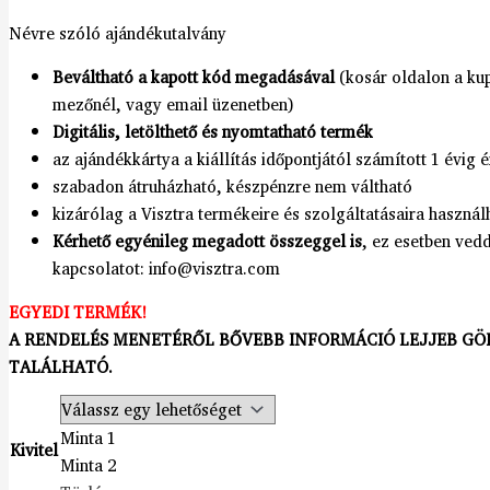
Névre szóló ajándékutalvány
Beváltható a kapott kód megadásával
(kosár oldalon a k
mezőnél, vagy email üzenetben)
Digitális, letölthető és nyomtatható termék
az ajándékkártya a kiállítás időpontjától számított 1 évig 
szabadon átruházható, készpénzre nem váltható
kizárólag a Visztra termékeire és szolgáltatásaira használ
Kérhető egyénileg megadott összeggel is
, ez esetben vedd
kapcsolatot: info@visztra.com
EGYEDI TERMÉK!
A RENDELÉS MENETÉRŐL BŐVEBB INFORMÁCIÓ LEJJEB GÖ
TALÁLHATÓ.
Minta 1
Kivitel
Minta 2