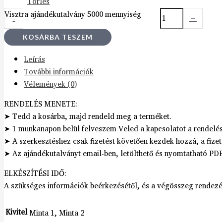
Törlés
Visztra ajándékutalvány 5000 mennyiség
-
+
KOSÁRBA TESZEM
Leírás
További információk
Vélemények (0)
RENDELÉS MENETE:
➤ Tedd a kosárba, majd rendeld meg a terméket.
➤ 1 munkanapon belül felveszem Veled a kapcsolatot a rendelés
➤ A szerkesztéshez csak fizetést követően kezdek hozzá, a fizet
➤ Az ajándékutalványt email-ben, letölthető és nyomtatható P
ELKÉSZÍTÉSI IDŐ:
A szükséges információk beérkezésétől, és a végösszeg rendezé
Kivitel
Minta 1, Minta 2