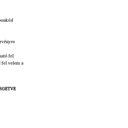
uponkód
érvényes
ható fel
 fel velem a
RGETVE