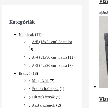
Vis
Aján
Kategóriák
Naptárak
(11)
A/5 (15x21 cm) Asztalra
(4)
A/4 (21x30 cm) Falra
(11)
A/3 (42x30 cm) Falra
(7)
Esküvő
(13)
Meghívók
(7)
Étel és itallapok
(1)
Ültetőkártyák
(2)
Vis
Asztalszámok
(2)