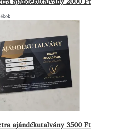
ztra ajándékutalvány 2000 Ft
dékok
ztra ajándékutalvány 3500 Ft