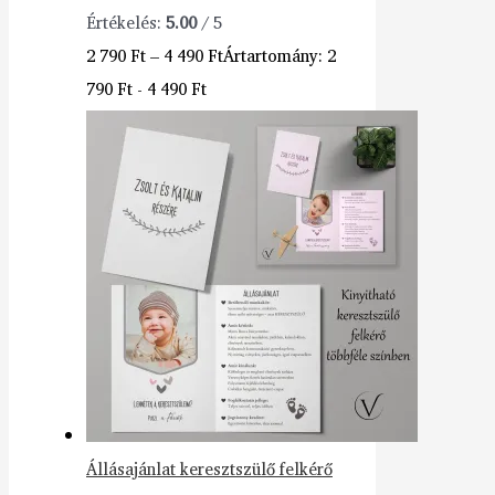
Értékelés:
5.00
/ 5
2 790
Ft
–
4 490
Ft
Ártartomány: 2
790 Ft - 4 490 Ft
Állásajánlat keresztszülő felkérő