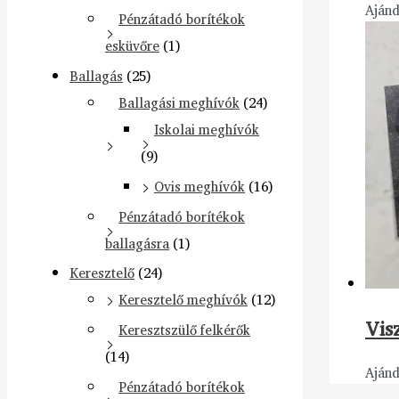
Aján
Pénzátadó borítékok
esküvőre
(1)
Ballagás
(25)
Ballagási meghívók
(24)
Iskolai meghívók
(9)
Ovis meghívók
(16)
Pénzátadó borítékok
ballagásra
(1)
Keresztelő
(24)
Keresztelő meghívók
(12)
Vis
Keresztszülő felkérők
(14)
Aján
Pénzátadó borítékok