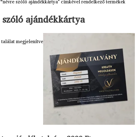
 “névre szóló ajándékkártya” címkével rendelkező termékek
 szóló ajándékkártya
 találat megjelenítve