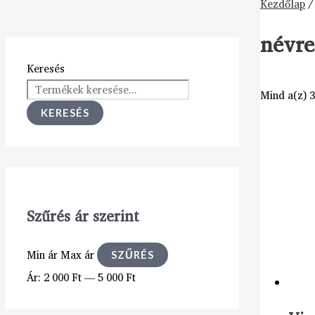
Kezdőlap
/
névre
Keresés
Mind a(z) 3
KERESÉS
Szűrés ár szerint
Min ár
Max ár
SZŰRÉS
Ár:
2 000 Ft
—
5 000 Ft