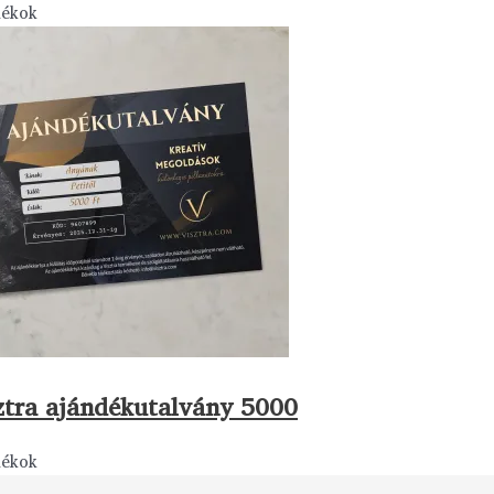
dékok
ztra ajándékutalvány 5000
dékok