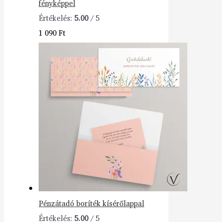
fényképpel
Értékelés:
5.00
/ 5
1 090
Ft
Pénzátadó boríték kísérőlappal
Értékelés:
5.00
/ 5