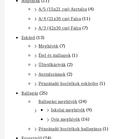
Naptárak
(11)
A/5 (15x21 cm) Asztalra
(4)
A/4 (21x30 cm) Falra
(11)
A/3 (42x30 cm) Falra
(7)
Esküvő
(13)
Meghívók
(7)
Étel és itallapok
(1)
Ültetőkártyák
(2)
Asztalszámok
(2)
Pénzátadó borítékok esküvőre
(1)
Ballagás
(25)
Ballagási meghívók
(24)
Iskolai meghívók
(9)
Ovis meghívók
(16)
Pénzátadó borítékok ballagásra
(1)
Keresztelő
(24)