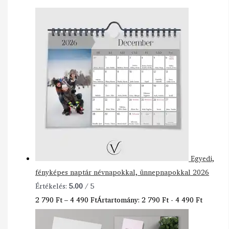
Egyedi,
fényképes naptár névnapokkal, ünnepnapokkal 2026
Értékelés:
5.00
/ 5
2 790
Ft
–
4 490
Ft
Ártartomány: 2 790 Ft - 4 490 Ft