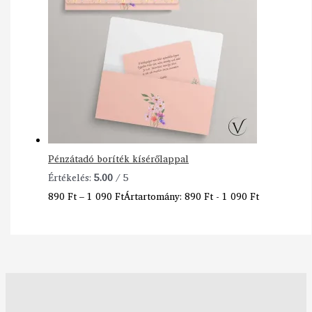
Pénzátadó boríték kísérőlappal
Értékelés:
5.00
/ 5
890
Ft
–
1 090
Ft
Ártartomány: 890 Ft - 1 090 Ft