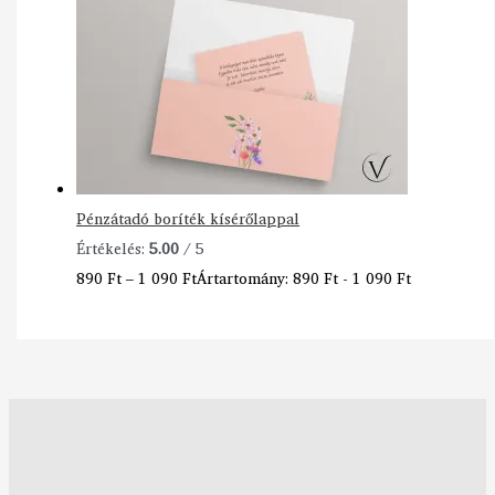
Pénzátadó boríték kísérőlappal
Értékelés:
5.00
/ 5
890
Ft
–
1 090
Ft
Ártartomány: 890 Ft - 1 090 Ft