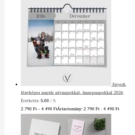
Egyedi,
fényképes naptár névnapokkal, ünnepnapokkal 2026
Értékelés:
5.00
/ 5
2 790
Ft
–
4 490
Ft
Ártartomány: 2 790 Ft - 4 490 Ft