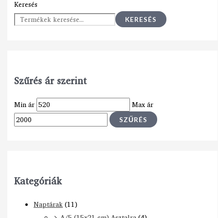
Keresés
KERESÉS
Szűrés ár szerint
Min ár
Max ár
SZŰRÉS
Kategóriák
Naptárak
(11)
A/5 (15x21 cm) Asztalra
(4)