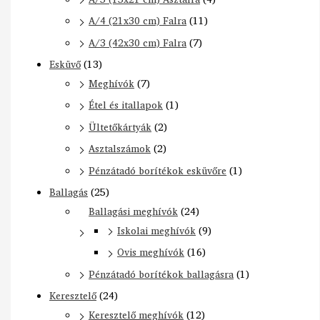
A/4 (21x30 cm) Falra
(11)
A/3 (42x30 cm) Falra
(7)
Esküvő
(13)
Meghívók
(7)
Étel és itallapok
(1)
Ültetőkártyák
(2)
Asztalszámok
(2)
Pénzátadó borítékok esküvőre
(1)
Ballagás
(25)
Ballagási meghívók
(24)
Iskolai meghívók
(9)
Ovis meghívók
(16)
Pénzátadó borítékok ballagásra
(1)
Keresztelő
(24)
Keresztelő meghívók
(12)