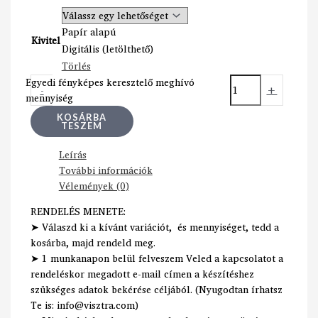
Papír alapú
Kivitel
Digitális (letölthető)
Törlés
Egyedi fényképes keresztelő meghívó
-
+
mennyiség
KOSÁRBA
TESZEM
Leírás
További információk
Vélemények (0)
RENDELÉS MENETE:
➤ Válaszd ki a kívánt variációt, és mennyiséget, tedd a
kosárba, majd rendeld meg.
➤ 1 munkanapon belül felveszem Veled a kapcsolatot a
rendeléskor megadott e-mail címen a készítéshez
szükséges adatok bekérése céljából. (Nyugodtan írhatsz
Te is: info@visztra.com)