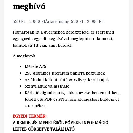
meghívó
520
Ft
–
2 000
Ft
Ártartomány: 520 Ft - 2 000 Ft
Hamarosan itt a gyermeked keresztelője, és szeretnéd
egy igazán egyedi meghívóval meglepni a rokonokat,
barátokat? Itt van, amit keresel!
A meghívók
Mérete A/5
250 grammos prémium papírra készülnek
Az általad küldött fotó és szöveg kerül rájuk
Színviláguk választható
Kérhető digitálisan is, ebben az esetben email-ben,
letölthető PDF és PNG formátumokban küldöm el
a terméket.
EGYEDI TERMÉK!
A RENDELÉS MENETÉRŐL BŐVEBB INFORMÁCIÓ
LEJJEB GÖRGETVE TALÁLHATÓ.