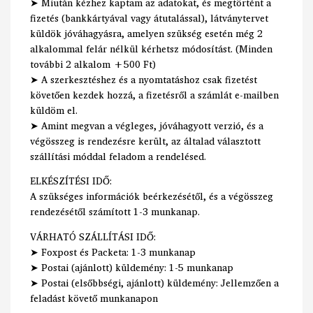
➤ Miután kézhez kaptam az adatokat, és megtörtént a
fizetés (bankkártyával vagy átutalással), látványtervet
küldök jóváhagyásra, amelyen szükség esetén még 2
alkalommal felár nélkül kérhetsz módosítást. (Minden
további 2 alkalom +500 Ft)
➤ A szerkesztéshez és a nyomtatáshoz csak fizetést
követően kezdek hozzá, a fizetésről a számlát e-mailben
küldöm el.
➤ Amint megvan a végleges, jóváhagyott verzió, és a
végösszeg is rendezésre került, az általad választott
szállítási móddal feladom a rendelésed.
ELKÉSZÍTÉSI IDŐ:
A szükséges információk beérkezésétől, és a végösszeg
rendezésétől számított 1-3 munkanap.
VÁRHATÓ SZÁLLÍTÁSI IDŐ:
➤ Foxpost és Packeta: 1-3 munkanap
➤ Postai (ajánlott) küldemény: 1-5 munkanap
➤ Postai (elsőbbségi, ajánlott) küldemény: Jellemzően a
feladást követő munkanapon