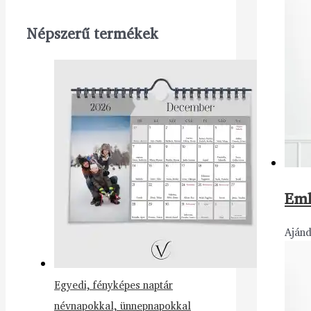
Népszerű termékek
Eml
Aján
Egyedi, fényképes naptár
névnapokkal, ünnepnapokkal