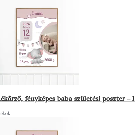
ékőrző, fényképes baba születési poszter – l
dékok