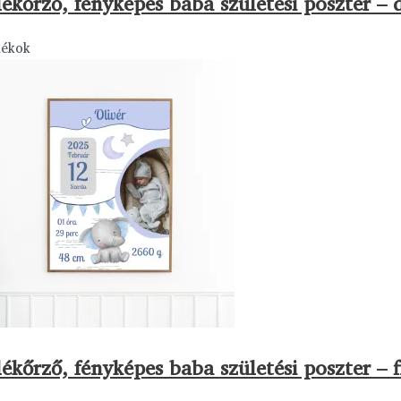
ékőrző, fényképes baba születési poszter – 
dékok
ékőrző, fényképes baba születési poszter – f