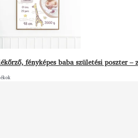
ékőrző, fényképes baba születési poszter – z
dékok