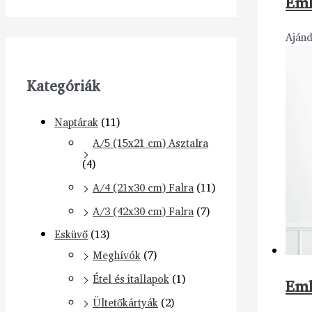
Eml
Aján
Kategóriák
Naptárak
(11)
A/5 (15x21 cm) Asztalra
(4)
A/4 (21x30 cm) Falra
(11)
A/3 (42x30 cm) Falra
(7)
Esküvő
(13)
Meghívók
(7)
Étel és itallapok
(1)
Eml
Ültetőkártyák
(2)