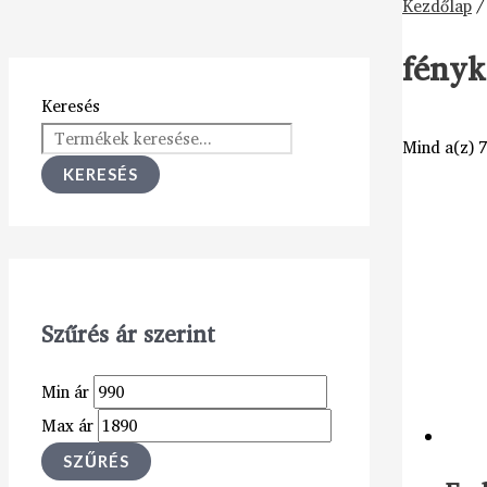
Kezdőlap
/
fényk
Keresés
Mind a(z) 7
KERESÉS
Szűrés ár szerint
Min ár
Max ár
SZŰRÉS