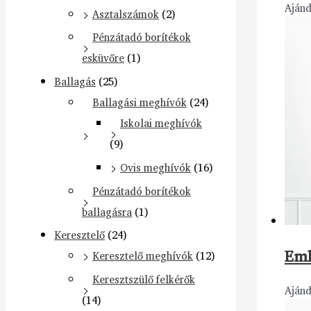
Aján
Asztalszámok
(2)
Pénzátadó borítékok
esküvőre
(1)
Ballagás
(25)
Ballagási meghívók
(24)
Iskolai meghívók
(9)
Ovis meghívók
(16)
Pénzátadó borítékok
ballagásra
(1)
Keresztelő
(24)
Eml
Keresztelő meghívók
(12)
Keresztszülő felkérők
Aján
(14)