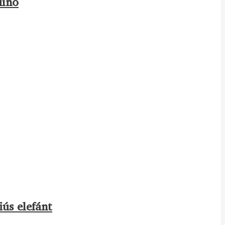
dínó
iús elefánt