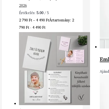
2026
Értékelés:
5.00
/ 5
2 790
Ft
–
4 490
Ft
Ártartomány: 2
790 Ft - 4 490 Ft
Eml
Aján