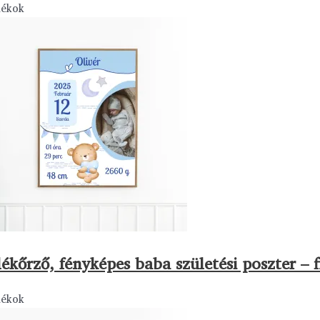
dékok
ékőrző, fényképes baba születési poszter – 
dékok