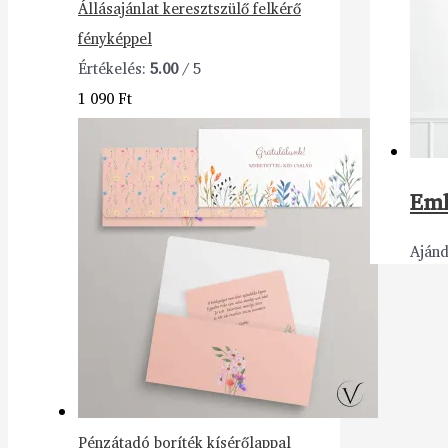
Állásajánlat keresztszülő felkérő
fényképpel
Értékelés:
5.00
/ 5
1 090
Ft
Eml
Aján
Pénzátadó boríték kísérőlappal