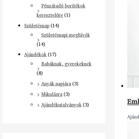
Pénzátadó borítékok
keresztelőre
(1)
Születésnap
(14)
Születésnapi meghívók
(14)
Ajándékok
(17)
Babáknak, gyerekeknek
(8)
Anyák napjára
(3)
Mikulásra
(3)
Eml
Ajándékutalványok
(3)
Aján