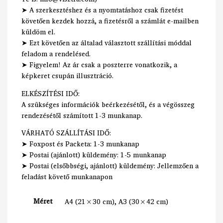
➤ A szerkesztéshez és a nyomtatáshoz csak fizetést
követően kezdek hozzá, a fizetésről a számlát e-mailben
küldöm el.
➤ Ezt követően az általad választott szállítási móddal
feladom a rendelésed.
➤ Figyelem! Az ár csak a poszterre vonatkozik, a
képkeret csupán illusztráció.
ELKÉSZÍTÉSI IDŐ:
A szükséges információk beérkezésétől, és a végösszeg
rendezésétől számított 1-3 munkanap.
VÁRHATÓ SZÁLLÍTÁSI IDŐ:
➤ Foxpost és Packeta: 1-3 munkanap
➤ Postai (ajánlott) küldemény: 1-5 munkanap
➤ Postai (elsőbbségi, ajánlott) küldemény: Jellemzően a
feladást követő munkanapon
Méret
A4 (21×30 cm), A3 (30×42 cm)