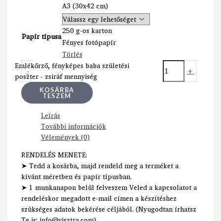
A3 (30x42 cm)
250 g-os karton
Papír típusa
Fényes fotópapír
Törlés
Emlékőrző, fényképes baba születési
-
+
poszter - zsiráf mennyiség
KOSÁRBA
TESZEM
Leírás
További információk
Vélemények (0)
RENDELÉS MENETE:
➤ Tedd a kosárba, majd rendeld meg a terméket a
kívánt méretben és papír típusban.
➤ 1 munkanapon belül felveszem Veled a kapcsolatot a
rendeléskor megadott e-mail címen a készítéshez
szükséges adatok bekérése céljából. (Nyugodtan írhatsz
Te is: info@visztra.com)