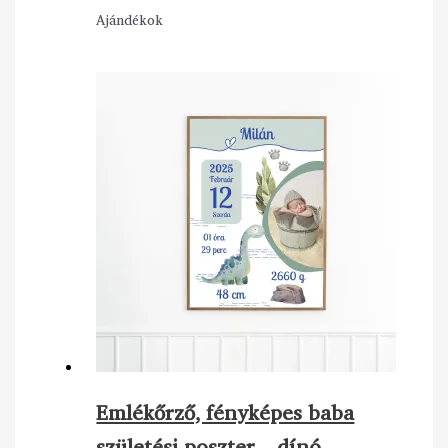
Ajándékok
Emlékőrző, fényképes baba
születési poszter – dínó