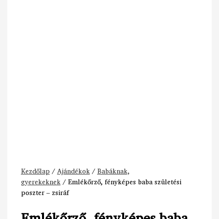
Kezdőlap
/
Ajándékok
/
Babáknak,
gyerekeknek
/ Emlékőrző, fényképes baba születési
poszter – zsiráf
Emlékőrző, fényképes baba