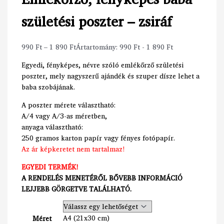
születési poszter – zsiráf
990
Ft
–
1 890
Ft
Ártartomány: 990 Ft - 1 890 Ft
Egyedi, fényképes, névre szóló emlékőrző születési
poszter, mely nagyszerű ajándék és szuper dísze lehet a
baba szobájának.
A poszter mérete választható:
A/4 vagy A/3-as méretben,
anyaga választható:
250 gramos karton papír vagy fényes fotópapír.
Az ár képkeretet nem tartalmaz!
EGYEDI TERMÉK!
A RENDELÉS MENETÉRŐL BŐVEBB INFORMÁCIÓ
LEJJEBB GÖRGETVE TALÁLHATÓ.
A4 (21x30 cm)
Méret