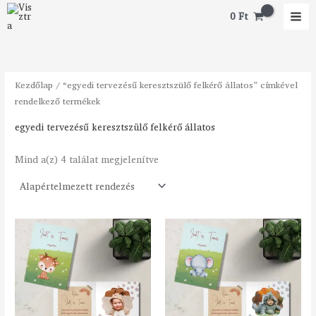
Skip
0
Ft
to
content
Kezdőlap
/ “egyedi tervezésű keresztszülő felkérő állatos” címkével
rendelkező termékek
egyedi tervezésű keresztszülő felkérő állatos
Mind a(z) 4 találat megjelenítve