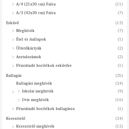
A/4 (21x30 cm) Falra
(11)
A/3 (42x30 cm) Falra
(7)
Esküvő
(13)
Meghívók
(7)
Étel és itallapok
(1)
Ültetőkártyák
(2)
Asztalszámok
(2)
Pénzátadó borítékok esküvőre
(1)
Ballagás
(25)
Ballagási meghívók
(24)
Iskolai meghívók
(9)
Ovis meghívók
(16)
Pénzátadó borítékok ballagásra
(1)
Keresztelő
(24)
Keresztelő meghívók
(12)