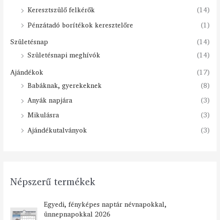
Keresztszülő felkérők
(14)
Pénzátadó borítékok keresztelőre
(1)
Születésnap
(14)
Születésnapi meghívók
(14)
Ajándékok
(17)
Babáknak, gyerekeknek
(8)
Anyák napjára
(3)
Mikulásra
(3)
Ajándékutalványok
(3)
Népszerű termékek
Á
Egyedi, fényképes naptár névnapokkal,
r
ünnepnapokkal 2026
t