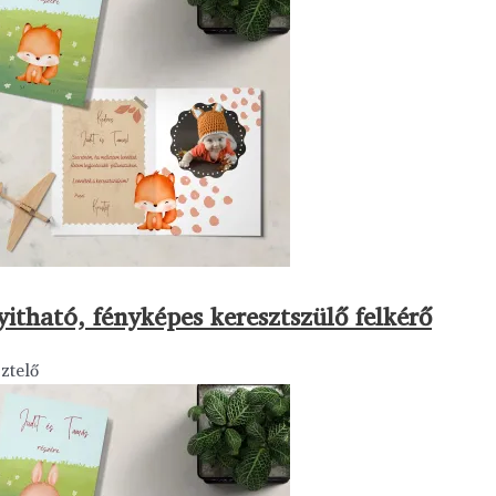
yitható, fényképes keresztszülő felkérő
ztelő