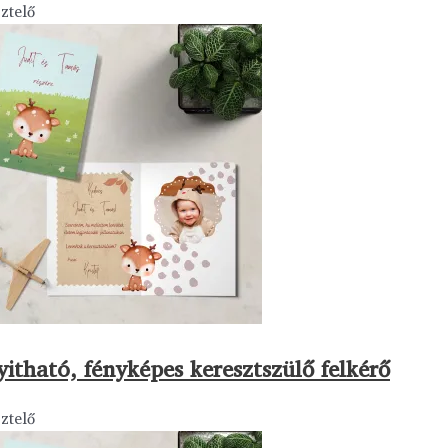
ztelő
yitható, fényképes keresztszülő felkérő
ztelő