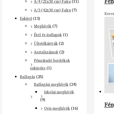
Fén
A/4 (21x30 cm) Falra
(11)
A/3 (42x30 cm) Falra
(7)
Keres
Esküvő
(13)
Meghívók
(7)
Étel és itallapok
(1)
Ültetőkártyák
(2)
Asztalszámok
(2)
Pénzátadó borítékok
esküvőre
(1)
Ballagás
(25)
Ballagási meghívók
(24)
Iskolai meghívók
(9)
Fén
Ovis meghívók
(16)