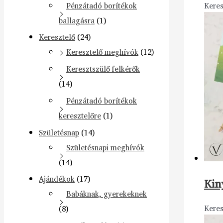
Pénzátadó borítékok
Keres
ballagásra
(1)
Keresztelő
(24)
Keresztelő meghívók
(12)
Keresztszülő felkérők
(14)
Pénzátadó borítékok
keresztelőre
(1)
Születésnap
(14)
Születésnapi meghívók
(14)
Ajándékok
(17)
Kin
Babáknak, gyerekeknek
Keres
(8)