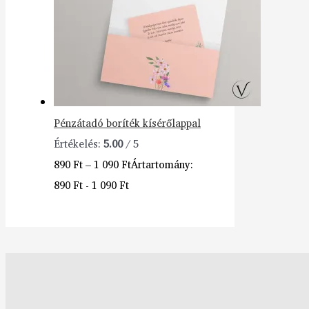
Pénzátadó boríték kísérőlappal
Értékelés:
5.00
/ 5
890
Ft
–
1 090
Ft
Ártartomány:
890 Ft - 1 090 Ft