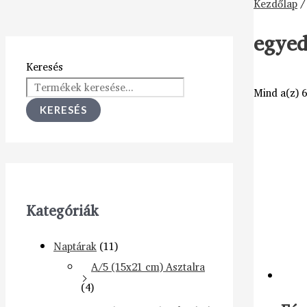
Kezdőlap
/
egyed
Keresés
Mind a(z) 6
KERESÉS
Kategóriák
Naptárak
(11)
A/5 (15x21 cm) Asztalra
(4)