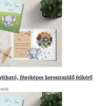
yitható, fényképes keresztszülő felkérő
ztelő