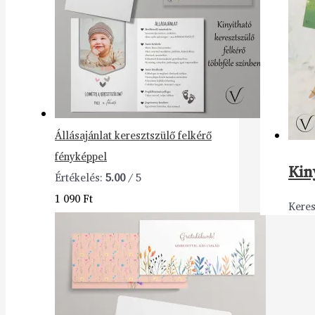
Állásajánlat keresztszülő felkérő
fényképpel
Kin
Értékelés:
5.00
/ 5
1 090
Ft
Keres