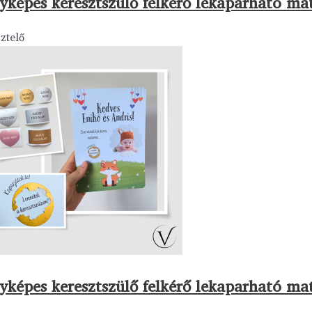
yképes keresztszülő felkérő lekaparható mat
ztelő
yképes keresztszülő felkérő lekaparható mat