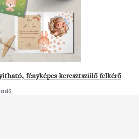
yitható, fényképes keresztszülő felkérő
ztelő