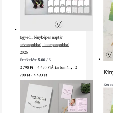
Egyedi, fényképes naptár
névnapokkal, ünnepnapokkal
2026
Értékelés:
5.00
/ 5
2 790
Ft
–
4 490
Ft
Ártartomány: 2
Kin
790 Ft - 4 490 Ft
Keres