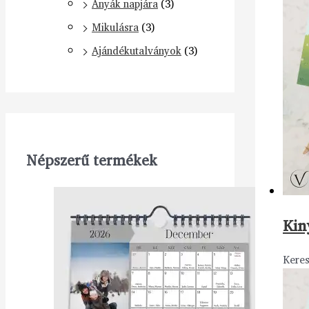
Anyák napjára
(3)
Mikulásra
(3)
Ajándékutalványok
(3)
Népszerű termékek
Kin
Keres