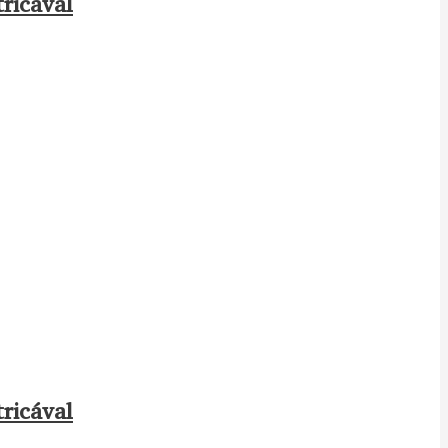
ricával
ricával