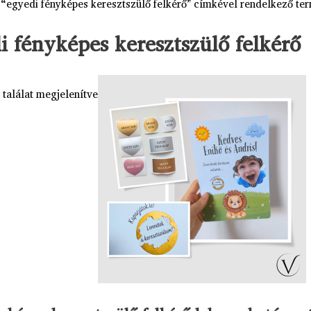
 “egyedi fényképes keresztszülő felkérő” címkével rendelkező te
i fényképes keresztszülő felkérő
 találat megjelenítve