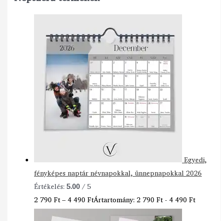
Egyedi,
fényképes naptár névnapokkal, ünnepnapokkal 2026
Értékelés:
5.00
/ 5
2 790
Ft
–
4 490
Ft
Ártartomány: 2 790 Ft - 4 490 Ft