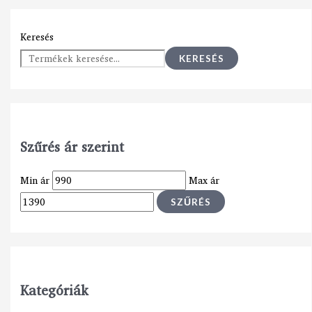
Keresés
KERESÉS
Szűrés ár szerint
Min ár
Max ár
SZŰRÉS
Kategóriák