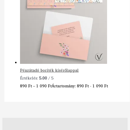
Pénzátadó boríték kísérőlappal
Értékelés:
5.00
/ 5
890
Ft
–
1 090
Ft
Ártartomány: 890 Ft - 1 090 Ft