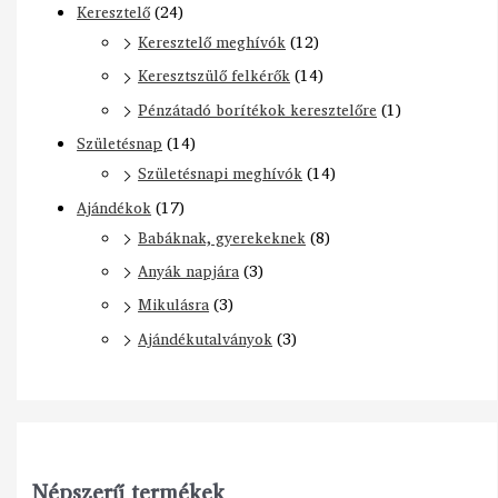
Keresztelő
(24)
Keresztelő meghívók
(12)
Keresztszülő felkérők
(14)
Pénzátadó borítékok keresztelőre
(1)
Születésnap
(14)
Születésnapi meghívók
(14)
Ajándékok
(17)
Babáknak, gyerekeknek
(8)
Anyák napjára
(3)
Mikulásra
(3)
Ajándékutalványok
(3)
Népszerű termékek