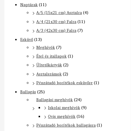
Naptárak
(11)
A/5 (15x21 cm) Asztalra
(4)
A/4 (21x30 cm) Falra
(11)
A/3 (42x30 cm) Falra
(7)
Esküvő
(13)
Meghívók
(7)
Étel és itallapok
(1)
Ültetőkártyák
(2)
Asztalszámok
(2)
Pénzátadó borítékok esküvőre
(1)
Ballagás
(25)
Ballagási meghívók
(24)
Iskolai meghívók
(9)
Ovis meghívók
(16)
Pénzátadó borítékok ballagásra
(1)