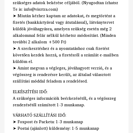
szükséges adatok bekérése céljából. (Nyugodtan írhatsz
Te is: info@visztra.com)
➤ Miután kézhez kaptam az adatokat, és megtörtént a
fizetés (bankkártyával vagy átutalással), látványtervet
küldök jóváhagyásra, amelyen szükség esetén még 2
alkalommal felár nélkül kérhetsz módosítást. (Minden
további 2 alkalom +500 Ft)
➤ A szerkesztéshez és a nyomtatáshoz csak fizetést
követően kezdek hozzá, a fizetésről a számlát e-mailben
küldöm el.
➤ Amint megvan a végleges, jóváhagyott verzió, és a
végösszeg is rendezésre került, az általad választott
szállítási móddal feladom a rendelésed.
ELKÉSZÍTÉSI IDŐ:
A szükséges információk beérkezésétől, és a végösszeg
rendezésétől számított 1-3 munkanap.
VÁRHATÓ SZÁLLÍTÁSI IDŐ:
➤ Foxpost és Packeta: 1-3 munkanap
➤ Postai (ajánlott) küldemény: 1-5 munkanap