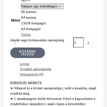
A5 karton
A4 karton
Méret
13x18 fotópapír
A4 fotópapír
Törlés
Anyák napi fotómontázs mennyiség
-
+
KOSÁRBA
TESZEM
Leírás
További információk
Vélemények (0)
RENDELÉS MENETE:
➤ Válaszd ki a kívánt mennyiséget, tedd a kosárba, majd
rendeld meg.
➤ 1 munkanapon belül felveszem Veled a kapcsolatot a
rendeléskor megadott e-mail címen a készítéshez