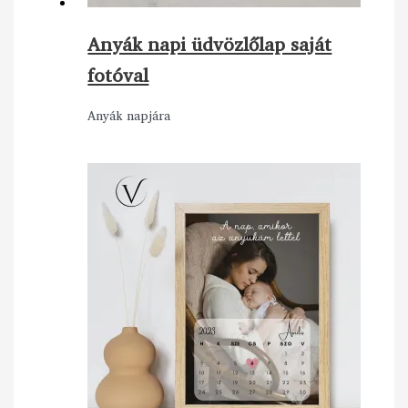
Anyák napi üdvözlőlap saját
fotóval
Anyák napjára