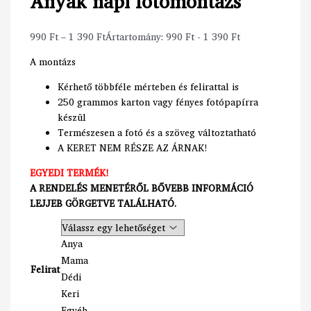
Anyák napi fotómontázs
990
Ft
–
1 390
Ft
Ártartomány: 990 Ft - 1 390 Ft
A montázs
Kérhető többféle mérteben és felirattal is
250 grammos karton vagy fényes fotópapírra
készül
Természesen a fotó és a szöveg változtatható
A KERET NEM RÉSZE AZ ÁRNAK!
EGYEDI TERMÉK!
A RENDELÉS MENETÉRŐL BŐVEBB INFORMÁCIÓ
LEJJEB GÖRGETVE TALÁLHATÓ.
Anya
Mama
Felirat
Dédi
Keri
Egyéb