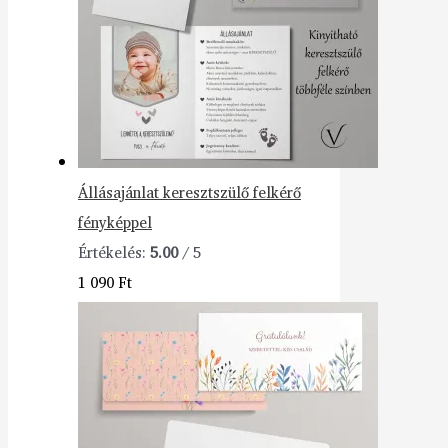
Állásajánlat keresztszülő felkérő
fényképpel
Értékelés:
5.00
/ 5
1 090
Ft