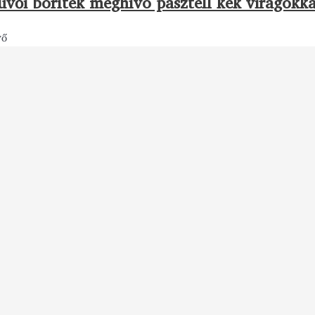
üvői boríték meghívó pasztell kék virágokka
vő