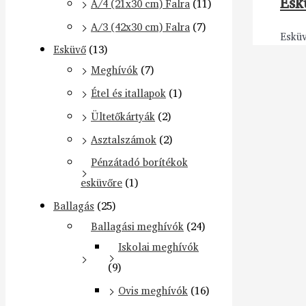
Esk
A/4 (21x30 cm) Falra
(11)
A/3 (42x30 cm) Falra
(7)
Eskü
Esküvő
(13)
Meghívók
(7)
Étel és itallapok
(1)
Ültetőkártyák
(2)
Asztalszámok
(2)
Pénzátadó borítékok
esküvőre
(1)
Ballagás
(25)
Ballagási meghívók
(24)
Iskolai meghívók
(9)
Ovis meghívók
(16)