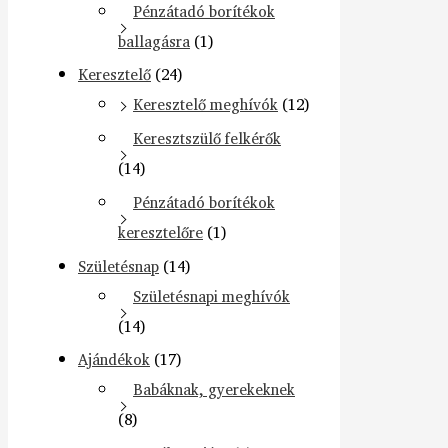
Pénzátadó borítékok
ballagásra
(1)
Keresztelő
(24)
Keresztelő meghívók
(12)
Keresztszülő felkérők
(14)
Pénzátadó borítékok
keresztelőre
(1)
Születésnap
(14)
Születésnapi meghívók
(14)
Ajándékok
(17)
Babáknak, gyerekeknek
(8)