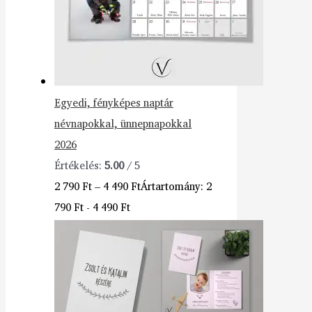
Egyedi, fényképes naptár
névnapokkal, ünnepnapokkal
2026
Értékelés:
5.00
/ 5
2 790
Ft
–
4 490
Ft
Ártartomány: 2
790 Ft - 4 490 Ft