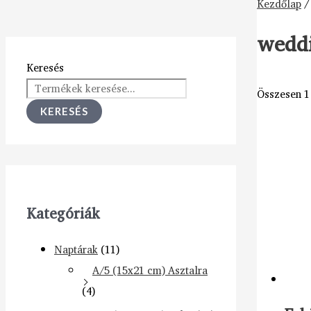
Kezdőlap
/
weddi
Keresés
Összesen 1 
KERESÉS
Kategóriák
Naptárak
(11)
A/5 (15x21 cm) Asztalra
(4)