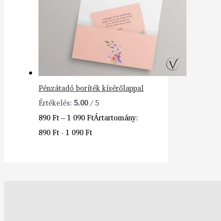
Pénzátadó boríték kísérőlappal
Értékelés:
5.00
/ 5
890
Ft
–
1 090
Ft
Ártartomány:
890 Ft - 1 090 Ft